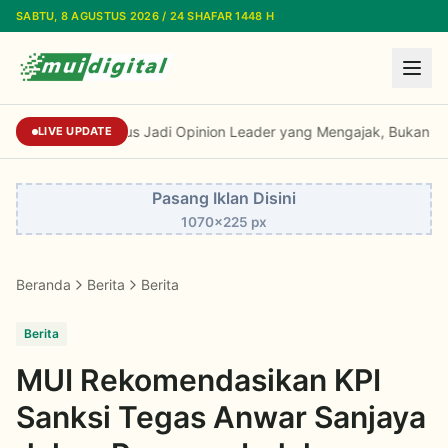
Lewati ke konten utama
SABTU, 8 AGUSTUS 2026 / 24 SHAFAR 1448 H
Kiai Cholil: Dai Harus Jadi Opinion Leader ya
LIVE UPDATE
Pasang Iklan Disini
1070x225 px
Beranda
Berita
Berita
Berita
MUI Rekomendasikan KPI
Sanksi Tegas Anwar Sanjaya