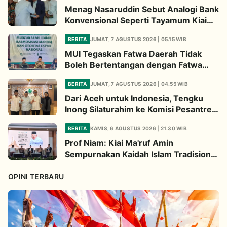
Menag Nasaruddin Sebut Analogi Bank
Konvensional Seperti Tayamum Kiai
Ma'ruf Sangat Dahsyat
BERITA
JUMAT, 7 AGUSTUS 2026 | 05.15 WIB
MUI Tegaskan Fatwa Daerah Tidak
Boleh Bertentangan dengan Fatwa
Pusat
BERITA
JUMAT, 7 AGUSTUS 2026 | 04.55 WIB
Dari Aceh untuk Indonesia, Tengku
Inong Silaturahim ke Komisi Pesantren
MUI Perkuat Dakwah Ekologi
BERITA
KAMIS, 6 AGUSTUS 2026 | 21.30 WIB
Prof Niam: Kiai Ma'ruf Amin
Sempurnakan Kaidah Islam Tradisional
Lewat Inovasi Continuous
Improvement
OPINI TERBARU