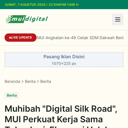
Lewati ke konten utama
JUMAT, 7 AGUSTUS 2026 / 23 SHAFAR 1448 H
Standardisasi Dai MUI Angkatan ke-49 Cetak
LIVE UPDATE
Pasang Iklan Disini
1070x225 px
Beranda
Berita
Berita
Berita
Muhibah "Digital Silk Road",
MUI Perkuat Kerja Sama