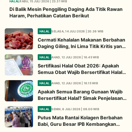
HALAL
RABU, 15 JULI 2026 | 23.31 WIB
Di Balik Mesin Penggiling Daging Ada Titik Rawan
Haram, Perhatikan Catatan Berikut
HALAL
SELASA, 14 JULI 2026 | 20.36 WIB
Cermati Kehalalan Makanan Berbahan
Daging Giling, Ini Lima Titik Kritis yang
Wajib Diperhatikan
HALAL
AHAD, 12 JULI 2026 | 16.45 WIB
Sertifikasi Halal Obat 2026: Apakah
Semua Obat Wajib Bersertifikat Halal?
Begini Penjelasannya
HALAL
AHAD, 12 JULI 2026 | 16.15 WIB
Apakah Semua Barang Gunaan Wajib
Bersertifikat Halal? Simak Penjelasan
Ini
HALAL
SENIN, 6 JULI 2026 | 09.00 WIB
Putus Mata Rantai Kolagen Berbahan
Babi, Guru Besar IPB Kembangkan
Alternatif Halal dari Kulit Ikan