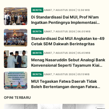
BERITA
JUMAT, 7 AGUSTUS 2026 | 12.56 WIB
Di Standardisasi Dai MUI, Prof Ni'am
Ingatkan Pentingnya Implementasi
Fatwa Soal Palestina
BERITA
JUMAT, 7 AGUSTUS 2026 | 06.05 WIB
Standardisasi Dai MUI Angkatan ke-49
Cetak SDM Dakwah Berintegritas
BERITA
JUMAT, 7 AGUSTUS 2026 | 05.45 WIB
Menag Nasaruddin Sebut Analogi Bank
Konvensional Seperti Tayamum Kiai
Ma'ruf Sangat Dahsyat
BERITA
JUMAT, 7 AGUSTUS 2026 | 05.15 WIB
MUI Tegaskan Fatwa Daerah Tidak
Boleh Bertentangan dengan Fatwa
Pusat
OPINI TERBARU