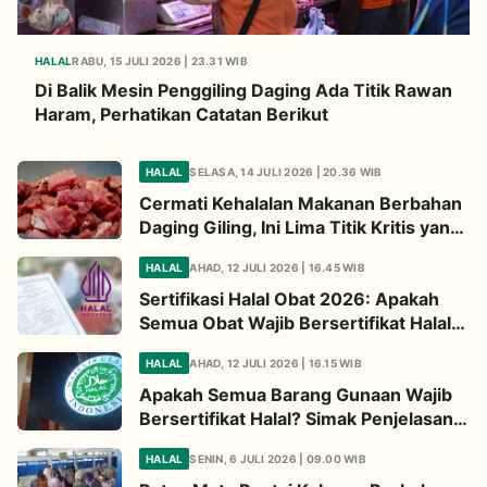
HALAL
RABU, 15 JULI 2026 | 23.31 WIB
Di Balik Mesin Penggiling Daging Ada Titik Rawan
Haram, Perhatikan Catatan Berikut
HALAL
SELASA, 14 JULI 2026 | 20.36 WIB
Cermati Kehalalan Makanan Berbahan
Daging Giling, Ini Lima Titik Kritis yang
Wajib Diperhatikan
HALAL
AHAD, 12 JULI 2026 | 16.45 WIB
Sertifikasi Halal Obat 2026: Apakah
Semua Obat Wajib Bersertifikat Halal?
Begini Penjelasannya
HALAL
AHAD, 12 JULI 2026 | 16.15 WIB
Apakah Semua Barang Gunaan Wajib
Bersertifikat Halal? Simak Penjelasan
Ini
HALAL
SENIN, 6 JULI 2026 | 09.00 WIB