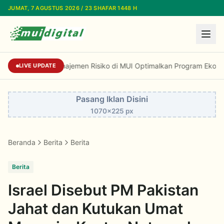
Lewati ke konten utama
JUMAT, 7 AGUSTUS 2026 / 23 SHAFAR 1448 H
Pelatihan Manajemen Risiko di MUI Optimalkan Program Ekonomi
LIVE UPDATE
Pasang Iklan Disini
1070x225 px
Beranda
Berita
Berita
Berita
Israel Disebut PM Pakistan
Jahat dan Kutukan Umat