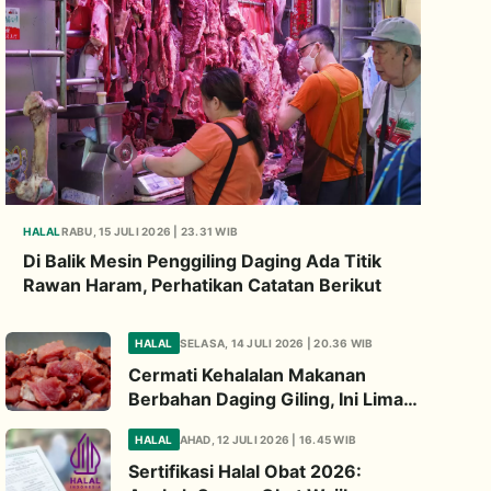
HALAL
RABU, 15 JULI 2026 | 23.31 WIB
Di Balik Mesin Penggiling Daging Ada Titik
Rawan Haram, Perhatikan Catatan Berikut
HALAL
SELASA, 14 JULI 2026 | 20.36 WIB
Cermati Kehalalan Makanan
Berbahan Daging Giling, Ini Lima
Titik Kritis yang Wajib
HALAL
AHAD, 12 JULI 2026 | 16.45 WIB
Diperhatikan
Sertifikasi Halal Obat 2026: