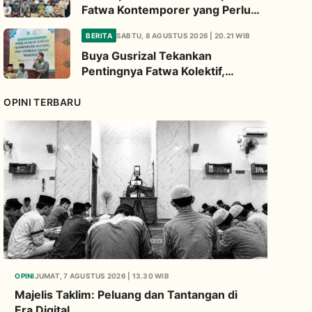
Fatwa Kontemporer yang Perlu
Diperhatikan
BERITA
SABTU, 8 AGUSTUS 2026 | 20.21 WIB
Buya Gusrizal Tekankan
Pentingnya Fatwa Kolektif,
Ingatkan Prinsip Kehati-hatian
OPINI TERBARU
OPINI
JUMAT, 7 AGUSTUS 2026 | 13.30 WIB
Majelis Taklim: Peluang dan Tantangan di
Era Digital