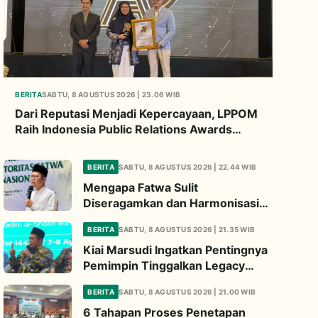
BERITA
SABTU, 8 AGUSTUS 2026 | 23.06 WIB
Dari Reputasi Menjadi Kepercayaan, LPPOM
Raih Indonesia Public Relations Awards
2026
BERITA
SABTU, 8 AGUSTUS 2026 | 22.44 WIB
Mengapa Fatwa Sulit
Diseragamkan dan Harmonisasi
Manhaj Penting? Ini Penjelasan
BERITA
SABTU, 8 AGUSTUS 2026 | 21.35 WIB
Kiai Cholil
Kiai Marsudi Ingatkan Pentingnya
Pemimpin Tinggalkan Legacy
Nyata untuk Umat
BERITA
SABTU, 8 AGUSTUS 2026 | 21.00 WIB
6 Tahapan Proses Penetapan