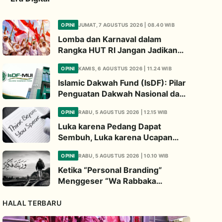
OPINI
JUMAT, 7 AGUSTUS 2026 | 08.40 WIB
Lomba dan Karnaval dalam
Rangka HUT RI Jangan Jadikan
Ajang Judi dan Kampanye LGBT
OPINI
KAMIS, 6 AGUSTUS 2026 | 11.24 WIB
Islamic Dakwah Fund (IsDF): Pilar
Penguatan Dakwah Nasional dan
Jembatan Kepedulian Umat
OPINI
RABU, 5 AGUSTUS 2026 | 12.15 WIB
Global
Luka karena Pedang Dapat
Sembuh, Luka karena Ucapan
Dapat Diwariskan
OPINI
RABU, 5 AGUSTUS 2026 | 10.10 WIB
Ketika “Personal Branding”
Menggeser “Wa Rabbaka
Fakabbir”
HALAL TERBARU