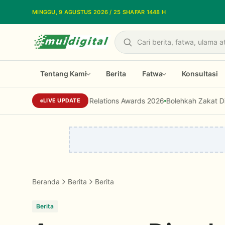
Lewati ke konten utama
MINGGU, 9 AGUSTUS 2026 / 25 SHAFAR 1448 H
Cari
Tentang Kami
Berita
Fatwa
Konsultasi
onesia Public Relations Awards 2026
Bolehkah Zakat Digunakan unt
LIVE UPDATE
Beranda
Berita
Berita
Berita