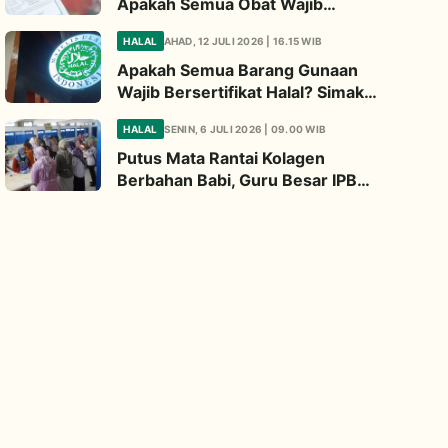
Apakah Semua Obat Wajib
Bersertifikat Halal? Begini
HALAL
AHAD, 12 JULI 2026 | 16.15 WIB
Penjelasannya
Apakah Semua Barang Gunaan
Wajib Bersertifikat Halal? Simak
Penjelasan Ini
HALAL
SENIN, 6 JULI 2026 | 09.00 WIB
Putus Mata Rantai Kolagen
Berbahan Babi, Guru Besar IPB
Kembangkan Alternatif Halal dari
Kulit Ikan