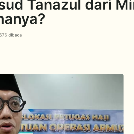
ud Tanazul dari Mi
manya?
.676 dibaca