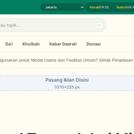
Imsak
04:35
Subuh
04:
Pilih daerah jadwal sholat
/
Da'i
Khutbah
Kabar Daerah
Donasi
uk Modal Usaha dan Fasilitas Umum? Simak Penjelasan Fatwa MUI...
Pasang Iklan Disini
1070x225 px