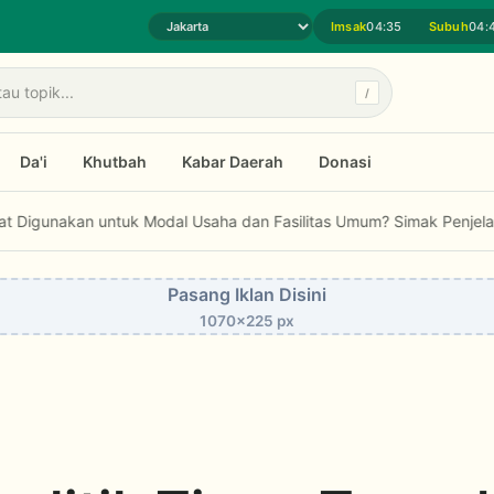
Imsak
04:35
Subuh
04:
Pilih daerah jadwal sholat
/
Da'i
Khutbah
Kabar Daerah
Donasi
untuk Modal Usaha dan Fasilitas Umum? Simak Penjelasan Fatwa MUI
Pasang Iklan Disini
1070x225 px