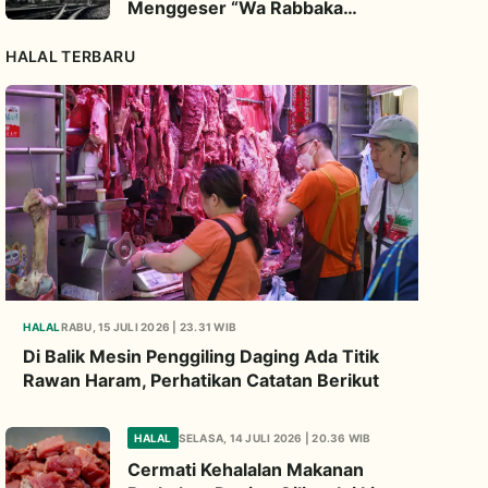
Menggeser “Wa Rabbaka
Fakabbir”
HALAL TERBARU
HALAL
RABU, 15 JULI 2026 | 23.31 WIB
Di Balik Mesin Penggiling Daging Ada Titik
Rawan Haram, Perhatikan Catatan Berikut
HALAL
SELASA, 14 JULI 2026 | 20.36 WIB
Cermati Kehalalan Makanan