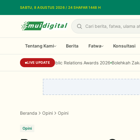
Lewati ke konten utama
SABTU, 8 AGUSTUS 2026 / 24 SHAFAR 1448 H
Cari
Tentang Kami
Berita
Fatwa
Konsultasi
Indonesia Public Relations Awards 2026
Bolehkah Zakat Digunakan 
LIVE UPDATE
Beranda
Opini
Opini
Opini