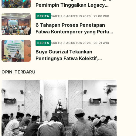
Pemimpin Tinggalkan Legacy
Nyata untuk Umat
BERITA
SABTU, 8 AGUSTUS 2026 | 21.00 WIB
6 Tahapan Proses Penetapan
Fatwa Kontemporer yang Perlu
Diperhatikan
BERITA
SABTU, 8 AGUSTUS 2026 | 20.21 WIB
Buya Gusrizal Tekankan
Pentingnya Fatwa Kolektif,
Ingatkan Prinsip Kehati-hatian
OPINI TERBARU