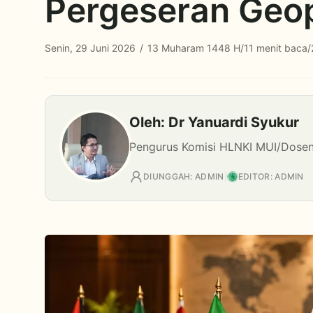
Pergeseran Geop
Senin, 29 Juni 2026
/
13 Muharam 1448 H
/
11 menit baca
/
Oleh: Dr Yanuardi Syukur
Pengurus Komisi HLNKI MUI/Dosen 
DIUNGGAH: ADMIN
|
EDITOR: ADMIN