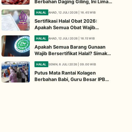
Berbahan Daging Giling, Ini Lima
Titik Kritis yang Wajib
HALAL
AHAD, 12 JULI 2026 | 16.45 WIB
Diperhatikan
Sertifikasi Halal Obat 2026:
Apakah Semua Obat Wajib
Bersertifikat Halal? Begini
HALAL
AHAD, 12 JULI 2026 | 16.15 WIB
Penjelasannya
Apakah Semua Barang Gunaan
Wajib Bersertifikat Halal? Simak
Penjelasan Ini
HALAL
SENIN, 6 JULI 2026 | 09.00 WIB
Putus Mata Rantai Kolagen
Berbahan Babi, Guru Besar IPB
Kembangkan Alternatif Halal dari
Kulit Ikan