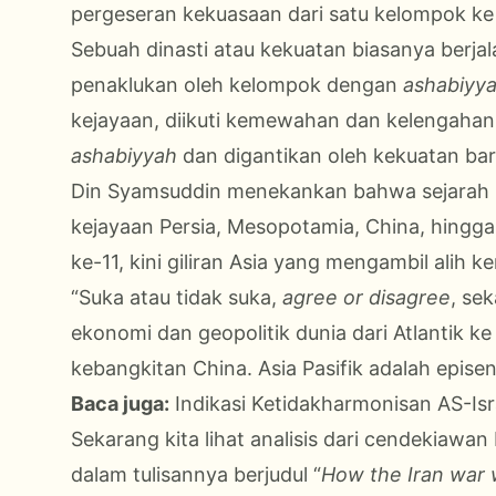
pergeseran kekuasaan dari satu kelompok ke 
Sebuah dinasti atau kekuatan biasanya berjal
penaklukan oleh kelompok dengan
ashabiyy
kejayaan, diikuti kemewahan dan kelengahan
ashabiyyah
dan digantikan oleh kekuatan bar
Din Syamsuddin menekankan bahwa sejarah p
kejayaan Persia, Mesopotamia, China, hingg
ke-11, kini giliran Asia yang mengambil alih k
“Suka atau tidak suka,
agree or disagree
, se
ekonomi dan geopolitik dunia dari Atlantik k
kebangkitan China. Asia Pasifik adalah epise
Baca juga:
Indikasi Ketidakharmonisan AS-Isr
Sekarang kita lihat analisis dari cendekiawan 
dalam tulisannya berjudul “
How the Iran war 