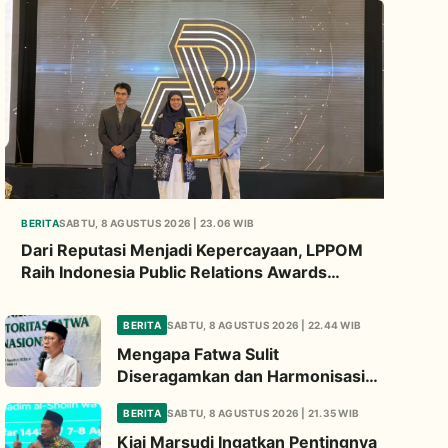
BERITA
SABTU, 8 AGUSTUS 2026 | 23.06 WIB
Dari Reputasi Menjadi Kepercayaan, LPPOM
Raih Indonesia Public Relations Awards
2026
BERITA
SABTU, 8 AGUSTUS 2026 | 22.44 WIB
Mengapa Fatwa Sulit
Diseragamkan dan Harmonisasi
Manhaj Penting? Ini Penjelasan
BERITA
SABTU, 8 AGUSTUS 2026 | 21.35 WIB
Kiai Cholil
Kiai Marsudi Ingatkan Pentingnya