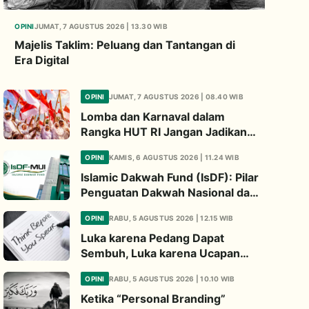
OPINI
JUMAT, 7 AGUSTUS 2026 | 13.30 WIB
Majelis Taklim: Peluang dan Tantangan di
Era Digital
OPINI
JUMAT, 7 AGUSTUS 2026 | 08.40 WIB
Lomba dan Karnaval dalam
Rangka HUT RI Jangan Jadikan
Ajang Judi dan Kampanye LGBT
OPINI
KAMIS, 6 AGUSTUS 2026 | 11.24 WIB
Islamic Dakwah Fund (IsDF): Pilar
Penguatan Dakwah Nasional dan
Jembatan Kepedulian Umat
OPINI
RABU, 5 AGUSTUS 2026 | 12.15 WIB
Global
Luka karena Pedang Dapat
Sembuh, Luka karena Ucapan
Dapat Diwariskan
OPINI
RABU, 5 AGUSTUS 2026 | 10.10 WIB
Ketika “Personal Branding”