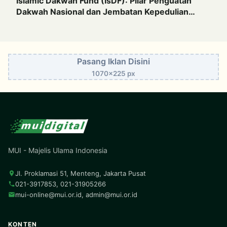
Islamic Dakwah Fund (IsDF): Pilar Penguatan
Dakwah Nasional dan Jembatan Kepedulian
Umat Global
Pasang Iklan Disini
1070x225 px
MUI - Majelis Ulama Indonesia
Jl. Proklamasi 51, Menteng, Jakarta Pusat
021-3917853, 021-31905266
mui-online@mui.or.id
,
admin@mui.or.id
KONTEN