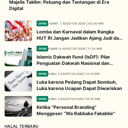
Majelis Taklim: Peluang dan Tantangan di Era
Digital
OPINI
JUMAT, 7 AGUSTUS 2026 | 08.40 WIB
Lomba dan Karnaval dalam Rangka
HUT RI Jangan Jadikan Ajang Judi dan
Kampanye LGBT
OPINI
KAMIS, 6 AGUSTUS 2026 | 11.24 WIB
Islamic Dakwah Fund (IsDF): Pilar
Penguatan Dakwah Nasional dan
Jembatan Kepedulian Umat Global
OPINI
RABU, 5 AGUSTUS 2026 | 12.15 WIB
Luka karena Pedang Dapat Sembuh,
Luka karena Ucapan Dapat Diwariskan
OPINI
RABU, 5 AGUSTUS 2026 | 10.10 WIB
Ketika “Personal Branding”
Menggeser “Wa Rabbaka Fakabbir”
HALAL TERBARU