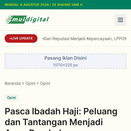
Lewati ke konten utama
MINGGU, 9 AGUSTUS 2026 / 25 SHAFAR 1448 H
Dari Reputasi Menjadi Kepercayaan, LPPOM Raih 
LIVE UPDATE
Pasang Iklan Disini
1070x225 px
Beranda
Opini
Opini
Opini
Pasca Ibadah Haji: Peluang
dan Tantangan Menjadi