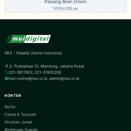
Pasang Iklan Disini
1070x225 px
MUI - Majelis Ulama Indonesia
Jl. Proklamasi 51, Menteng, Jakarta Pusat
021-3917853, 021-31905266
mui-online@mui.or.id
,
admin@mui.or.id
KONTEN
Berita
Fatwa & Tausiyah
Khutbah Jumat
Bimbingan Syariah