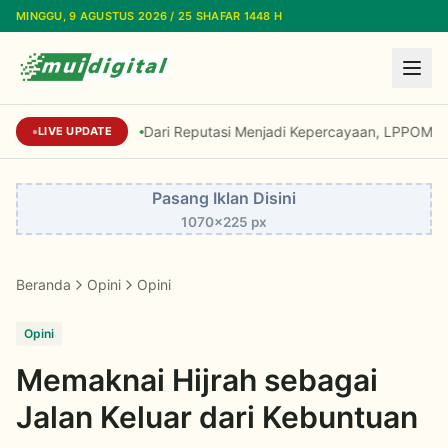
Lewati ke konten utama
MINGGU, 9 AGUSTUS 2026 / 25 SHAFAR 1448 H
Dari Reputasi Menjadi Kepercayaan, LPPOM Raih I
LIVE UPDATE
Pasang Iklan Disini
1070x225 px
Beranda
Opini
Opini
Opini
Memaknai Hijrah sebagai
Jalan Keluar dari Kebuntuan