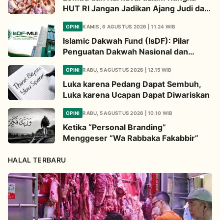
HUT RI Jangan Jadikan Ajang Judi dan
Kampanye LGBT
OPINI
KAMIS, 6 AGUSTUS 2026 | 11.24 WIB
Islamic Dakwah Fund (IsDF): Pilar
Penguatan Dakwah Nasional dan
Jembatan Kepedulian Umat Global
OPINI
RABU, 5 AGUSTUS 2026 | 12.15 WIB
Luka karena Pedang Dapat Sembuh,
Luka karena Ucapan Dapat Diwariskan
OPINI
RABU, 5 AGUSTUS 2026 | 10.10 WIB
Ketika “Personal Branding”
Menggeser “Wa Rabbaka Fakabbir”
HALAL TERBARU