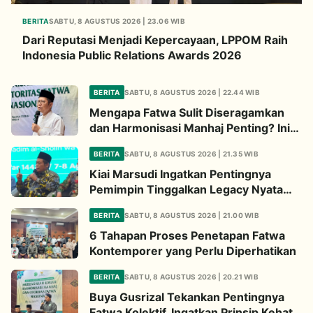
BERITA
SABTU, 8 AGUSTUS 2026 | 23.06 WIB
Dari Reputasi Menjadi Kepercayaan, LPPOM Raih
Indonesia Public Relations Awards 2026
BERITA
SABTU, 8 AGUSTUS 2026 | 22.44 WIB
Mengapa Fatwa Sulit Diseragamkan
dan Harmonisasi Manhaj Penting? Ini
Penjelasan Kiai Cholil
BERITA
SABTU, 8 AGUSTUS 2026 | 21.35 WIB
Kiai Marsudi Ingatkan Pentingnya
Pemimpin Tinggalkan Legacy Nyata
untuk Umat
BERITA
SABTU, 8 AGUSTUS 2026 | 21.00 WIB
6 Tahapan Proses Penetapan Fatwa
Kontemporer yang Perlu Diperhatikan
BERITA
SABTU, 8 AGUSTUS 2026 | 20.21 WIB
Buya Gusrizal Tekankan Pentingnya
Fatwa Kolektif, Ingatkan Prinsip Kehati-