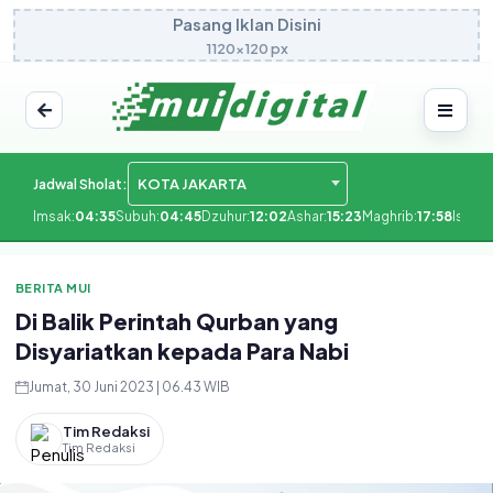
Pasang Iklan Disini
1120x120 px
KOTA JAKARTA
Jadwal Sholat:
Imsak:
04:35
Subuh:
04:45
Dzuhur:
12:02
Ashar:
15:23
Maghrib:
17:58
Isya:
1
BERITA MUI
Di Balik Perintah Qurban yang
Disyariatkan kepada Para Nabi
Jumat, 30 Juni 2023 | 06.43 WIB
Tim Redaksi
Tim Redaksi