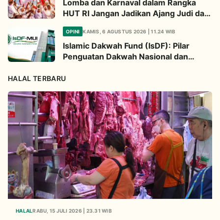
Lomba dan Karnaval dalam Rangka
HUT RI Jangan Jadikan Ajang Judi dan
Kampanye LGBT
OPINI
KAMIS, 6 AGUSTUS 2026 | 11.24 WIB
Islamic Dakwah Fund (IsDF): Pilar
Penguatan Dakwah Nasional dan
Jembatan Kepedulian Umat Global
HALAL TERBARU
HALAL
RABU, 15 JULI 2026 | 23.31 WIB