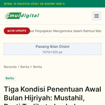
Lewati ke konten utama
SENIN, 10 AGUSTUS 2026 / 26 SHAFAR 1448 H
Dorongan Reformasi Perpajakan Mengemuka 
LIVE UPDATE
Pasang Iklan Disini
1070x225 px
Beranda
Berita
Berita
Berita
Tiga Kondisi Penentuan Awal
Bulan Hijriyah: Mustahil,