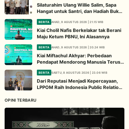
Silaturahim Ulang Willie Salim, Sapa
Hangat untuk Santri, dan Hadiah Buku
dari Kiai
BERITA
AHAD, 9 AGUSTUS 2026 | 21.15 WIB
Kiai Cholil Nafis Berkelakar tak Berani
Maju Ketum PBNU, Ini Alasannya
BERITA
AHAD, 9 AGUSTUS 2026 | 20.24 WIB
Kiai Miftachul Akhyar: Perbedaan
Pendapat Mendorong Manusia Terus
Berpikir Cari Solusi
BERITA
SABTU, 8 AGUSTUS 2026 | 23.06 WIB
Dari Reputasi Menjadi Kepercayaan,
LPPOM Raih Indonesia Public Relations
Awards 2026
OPINI TERBARU