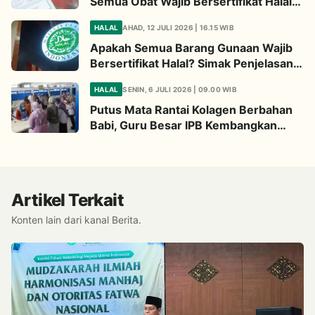
Semua Obat Wajib Bersertifikat Halal?
Begini Penjelasannya
HALAL
AHAD, 12 JULI 2026 | 16.15 WIB
Apakah Semua Barang Gunaan Wajib
Bersertifikat Halal? Simak Penjelasan
Ini
HALAL
SENIN, 6 JULI 2026 | 09.00 WIB
Putus Mata Rantai Kolagen Berbahan
Babi, Guru Besar IPB Kembangkan
Alternatif Halal dari Kulit Ikan
Artikel Terkait
Konten lain dari kanal Berita.