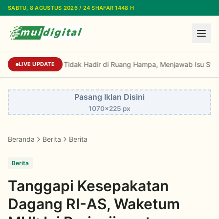
Lewati ke konten utama
SABTU, 8 AGUSTUS 2026 / 24 SHAFAR 1448 H
Sekjen MUI: Fatwa Tidak Hadir di Ruang Hampa
LIVE UPDATE
Pasang Iklan Disini
1070x225 px
Beranda
Berita
Berita
Berita
Tanggapi Kesepakatan
Dagang RI-AS, Waketum