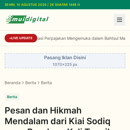
Lewati ke konten utama
SENIN, 10 AGUSTUS 2026 / 26 SHAFAR 1448 H
Dorongan Reformasi Perpajakan Mengemuka 
LIVE UPDATE
Pasang Iklan Disini
1070x225 px
Beranda
Berita
Berita
Berita
Pesan dan Hikmah
Mendalam dari Kiai Sodiq