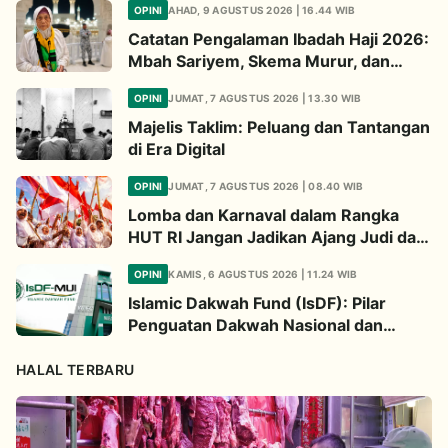
OPINI
AHAD, 9 AGUSTUS 2026 | 16.44 WIB
Catatan Pengalaman Ibadah Haji 2026:
Mbah Sariyem, Skema Murur, dan
Ibadah “Mboten Marem”
OPINI
JUMAT, 7 AGUSTUS 2026 | 13.30 WIB
Majelis Taklim: Peluang dan Tantangan
di Era Digital
OPINI
JUMAT, 7 AGUSTUS 2026 | 08.40 WIB
Lomba dan Karnaval dalam Rangka
HUT RI Jangan Jadikan Ajang Judi dan
Kampanye LGBT
OPINI
KAMIS, 6 AGUSTUS 2026 | 11.24 WIB
Islamic Dakwah Fund (IsDF): Pilar
Penguatan Dakwah Nasional dan
Jembatan Kepedulian Umat Global
HALAL TERBARU