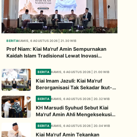
BERITA
KAMIS, 6 AGUSTUS 2026 | 21.30 WIB
Prof Niam: Kiai Ma'ruf Amin Sempurnakan
Kaidah Islam Tradisional Lewat Inovasi
Continuous Improvement
BERITA
KAMIS, 6 AGUSTUS 2026 | 21.00 WIB
Kiai Imam Jazuli: Kiai Ma'ruf
Berorganisasi Tak Sekadar Ikut-
ikutan, Tapi Bermodal Landasan
BERITA
KAMIS, 6 AGUSTUS 2026 | 20.32 WIB
Intelektual
KH Marsudi Syuhud Sebut Kiai
Ma'ruf Amin Ahli Mengeksekusi
Pemikiran Jadi Kebijakan Nyata
BERITA
KAMIS, 6 AGUSTUS 2026 | 20.04 WIB
Kiai Ma'ruf Amin Tekankan