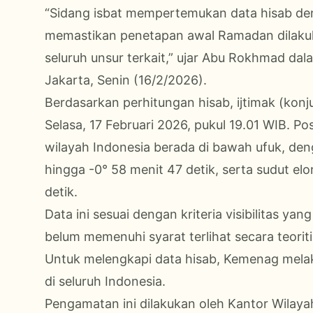
“Sidang isbat mempertemukan data hisab deng
memastikan penetapan awal Ramadan dilakuka
seluruh unsur terkait,” ujar Abu Rokhmad da
Jakarta, Senin (16/2/2026).
Berdasarkan perhitungan hisab, ijtimak (kon
Selasa, 17 Februari 2026, pukul 19.01 WIB. Pos
wilayah Indonesia berada di bawah ufuk, deng
hingga -0° 58 menit 47 detik, serta sudut el
detik.
Data ini sesuai dengan kriteria visibilitas ya
belum memenuhi syarat terlihat secara teoriti
Untuk melengkapi data hisab, Kemenag mel
di seluruh Indonesia.
Pengamatan ini dilakukan oleh Kantor Wilay