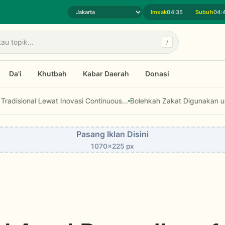
Imsak
04:35
Subuh
04:
Pilih daerah jadwal sholat
/
Da'i
Khutbah
Kabar Daerah
Donasi
wat Inovasi Continuous...
Bolehkah Zakat Digunakan untuk Modal Us
Pasang Iklan Disini
1070x225 px