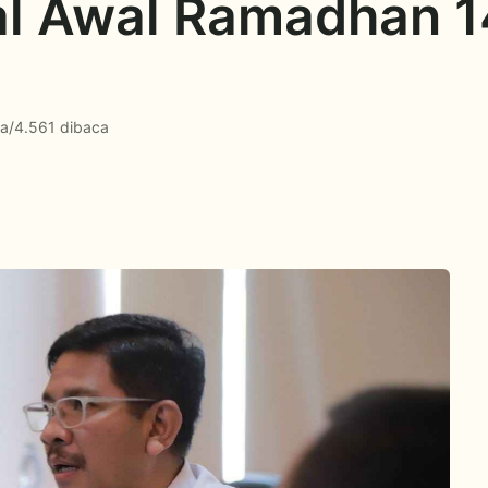
l Awal Ramadhan 1
ca
/
4.561 dibaca