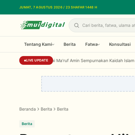
Lewati ke konten utama
JUMAT, 7 AGUSTUS 2026 / 23 SHAFAR 1448 H
Cari
Tentang Kami
Berita
Fatwa
Konsultasi
Prof Niam: Kiai Ma'ruf Amin Sempurnakan Kaidah Islam Tradisional Le
LIVE UPDATE
Beranda
Berita
Berita
Berita