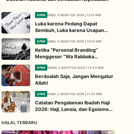
Umat Global
OPINI
RABU, 5 AGUSTUS 2026 | 12.15 WIB
Luka karena Pedang Dapat
Sembuh, Luka karena Ucapan
Dapat Diwariskan
OPINI
RABU, 5 AGUSTUS 2026 | 10.10 WIB
Ketika “Personal Branding”
Menggeser “Wa Rabbaka
Fakabbir”
OPINI
SENIN, 3 AGUSTUS 2026 | 14.43 WIB
Berdoalah Saja, Jangan Mengatur
Allah!
OPINI
AHAD, 2 AGUSTUS 2026 | 11.30 WIB
Catatan Pengalaman Ibadah Haji
2026: Haji, Lansia, dan Egoisme
Ibadah
HALAL TERBARU