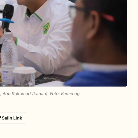
g, Abu Rokhmad (kanan). Foto: Kemenag
Salin Link