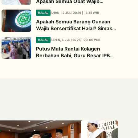
Apakah Semua Obat Wajib
Bersertifikat Halal? Begini
HALAL
AHAD, 12 JULI 2026 | 16.15 WIB
Penjelasannya
Apakah Semua Barang Gunaan
Wajib Bersertifikat Halal? Simak
Penjelasan Ini
HALAL
SENIN, 6 JULI 2026 | 09.00 WIB
Putus Mata Rantai Kolagen
Berbahan Babi, Guru Besar IPB
Kembangkan Alternatif Halal dari
Kulit Ikan