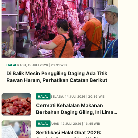
HALAL
RABU, 15 JULI 2026 | 23.31 WIB
Di Balik Mesin Penggiling Daging Ada Titik
Rawan Haram, Perhatikan Catatan Berikut
HALAL
SELASA, 14 JULI 2026 | 20.36 WIB
Cermati Kehalalan Makanan
Berbahan Daging Giling, Ini Lima
Titik Kritis yang Wajib
HALAL
AHAD, 12 JULI 2026 | 16.45 WIB
Diperhatikan
Sertifikasi Halal Obat 2026: