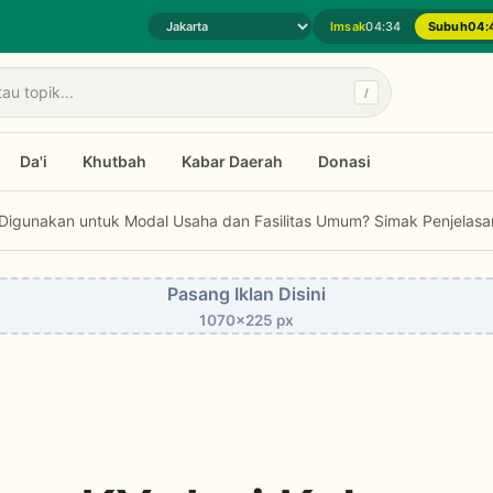
Imsak
04:34
Subuh
04:
Pilih daerah jadwal sholat
/
Da'i
Khutbah
Kabar Daerah
Donasi
tuk Modal Usaha dan Fasilitas Umum? Simak Penjelasan Fatwa MUI.
Pasang Iklan Disini
1070x225 px