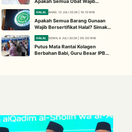
Apakah Semua Obat Wajib
Bersertifikat Halal? Begini
HALAL
AHAD, 12 JULI 2026 | 16.15 WIB
Penjelasannya
Apakah Semua Barang Gunaan
Wajib Bersertifikat Halal? Simak
Penjelasan Ini
HALAL
SENIN, 6 JULI 2026 | 09.00 WIB
Putus Mata Rantai Kolagen
Berbahan Babi, Guru Besar IPB
Kembangkan Alternatif Halal dari
Kulit Ikan