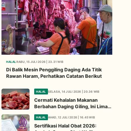
HALAL
RABU, 15 JULI 2026 | 23.31 WIB
Di Balik Mesin Penggiling Daging Ada Titik
Rawan Haram, Perhatikan Catatan Berikut
HALAL
SELASA, 14 JULI 2026 | 20.36 WIB
Cermati Kehalalan Makanan
Berbahan Daging Giling, Ini Lima
Titik Kritis yang Wajib
HALAL
AHAD, 12 JULI 2026 | 16.45 WIB
Diperhatikan
Sertifikasi Halal Obat 2026: