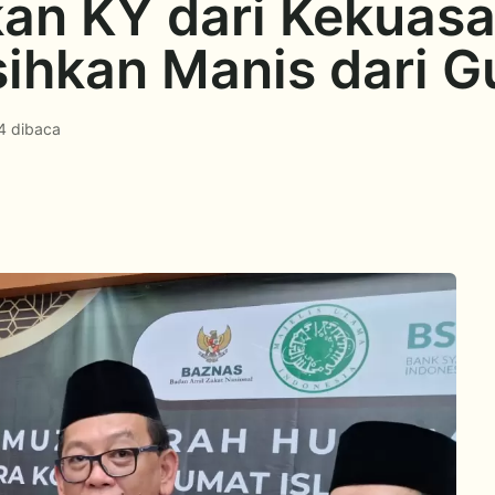
kan KY dari Kekuas
sihkan Manis dari G
4 dibaca