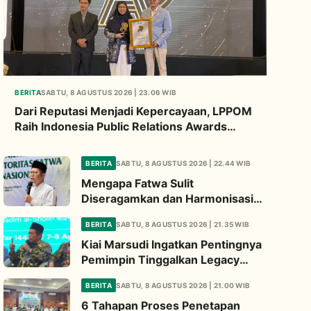
BERITA
SABTU, 8 AGUSTUS 2026 | 23.06 WIB
Dari Reputasi Menjadi Kepercayaan, LPPOM
Raih Indonesia Public Relations Awards
2026
BERITA
SABTU, 8 AGUSTUS 2026 | 22.44 WIB
Mengapa Fatwa Sulit
Diseragamkan dan Harmonisasi
Manhaj Penting? Ini Penjelasan
BERITA
SABTU, 8 AGUSTUS 2026 | 21.35 WIB
Kiai Cholil
Kiai Marsudi Ingatkan Pentingnya
Pemimpin Tinggalkan Legacy
Nyata untuk Umat
BERITA
SABTU, 8 AGUSTUS 2026 | 21.00 WIB
6 Tahapan Proses Penetapan