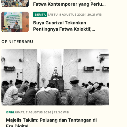
Fatwa Kontemporer yang Perlu
Diperhatikan
BERITA
SABTU, 8 AGUSTUS 2026 | 20.21 WIB
Buya Gusrizal Tekankan
Pentingnya Fatwa Kolektif,
Ingatkan Prinsip Kehati-hatian
OPINI TERBARU
OPINI
JUMAT, 7 AGUSTUS 2026 | 13.30 WIB
Majelis Taklim: Peluang dan Tantangan di
Era Digital