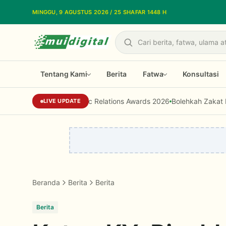
Lewati ke konten utama
MINGGU, 9 AGUSTUS 2026 / 25 SHAFAR 1448 H
Cari
Tentang Kami
Berita
Fatwa
Konsultasi
ndonesia Public Relations Awards 2026
Bolehkah Zakat Digunakan un
LIVE UPDATE
Beranda
Berita
Berita
Berita