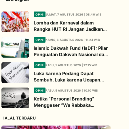
OPINI
JUMAT, 7 AGUSTUS 2026 | 08.40 WIB
Lomba dan Karnaval dalam
Rangka HUT RI Jangan Jadikan
Ajang Judi dan Kampanye LGBT
OPINI
KAMIS, 6 AGUSTUS 2026 | 11.24 WIB
Islamic Dakwah Fund (IsDF): Pilar
Penguatan Dakwah Nasional dan
Jembatan Kepedulian Umat
OPINI
RABU, 5 AGUSTUS 2026 | 12.15 WIB
Global
Luka karena Pedang Dapat
Sembuh, Luka karena Ucapan
Dapat Diwariskan
OPINI
RABU, 5 AGUSTUS 2026 | 10.10 WIB
Ketika “Personal Branding”
Menggeser “Wa Rabbaka
Fakabbir”
HALAL TERBARU