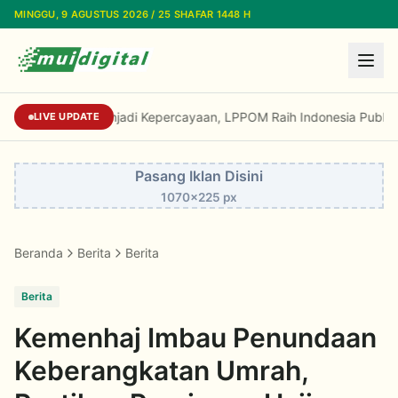
Lewati ke konten utama
MINGGU, 9 AGUSTUS 2026 / 25 SHAFAR 1448 H
Dari Reputasi Menjadi Kepercayaan, LPPOM Ra
LIVE UPDATE
Pasang Iklan Disini
1070x225 px
Beranda
Berita
Berita
Berita
Kemenhaj Imbau Penundaan
Keberangkatan Umrah,