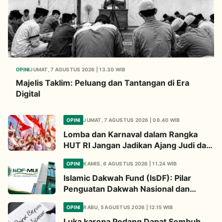
OPINI
JUMAT, 7 AGUSTUS 2026 | 13.30 WIB
Majelis Taklim: Peluang dan Tantangan di Era
Digital
OPINI
JUMAT, 7 AGUSTUS 2026 | 08.40 WIB
Lomba dan Karnaval dalam Rangka
HUT RI Jangan Jadikan Ajang Judi dan
Kampanye LGBT
OPINI
KAMIS, 6 AGUSTUS 2026 | 11.24 WIB
Islamic Dakwah Fund (IsDF): Pilar
Penguatan Dakwah Nasional dan
Jembatan Kepedulian Umat Global
OPINI
RABU, 5 AGUSTUS 2026 | 12.15 WIB
Luka karena Pedang Dapat Sembuh,