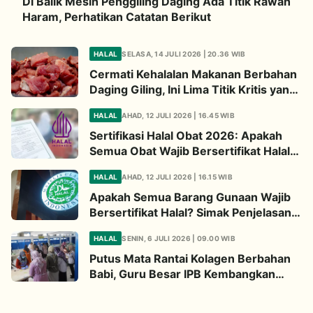
Di Balik Mesin Penggiling Daging Ada Titik Rawan
Haram, Perhatikan Catatan Berikut
HALAL
SELASA, 14 JULI 2026 | 20.36 WIB
Cermati Kehalalan Makanan Berbahan
Daging Giling, Ini Lima Titik Kritis yang
Wajib Diperhatikan
HALAL
AHAD, 12 JULI 2026 | 16.45 WIB
Sertifikasi Halal Obat 2026: Apakah
Semua Obat Wajib Bersertifikat Halal?
Begini Penjelasannya
HALAL
AHAD, 12 JULI 2026 | 16.15 WIB
Apakah Semua Barang Gunaan Wajib
Bersertifikat Halal? Simak Penjelasan
Ini
HALAL
SENIN, 6 JULI 2026 | 09.00 WIB
Putus Mata Rantai Kolagen Berbahan
Babi, Guru Besar IPB Kembangkan
Alternatif Halal dari Kulit Ikan