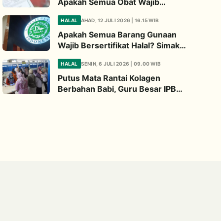
Apakah Semua Obat Wajib
Bersertifikat Halal? Begini
HALAL
AHAD, 12 JULI 2026 | 16.15 WIB
Penjelasannya
Apakah Semua Barang Gunaan
Wajib Bersertifikat Halal? Simak
Penjelasan Ini
HALAL
SENIN, 6 JULI 2026 | 09.00 WIB
Putus Mata Rantai Kolagen
Berbahan Babi, Guru Besar IPB
Kembangkan Alternatif Halal dari
Kulit Ikan