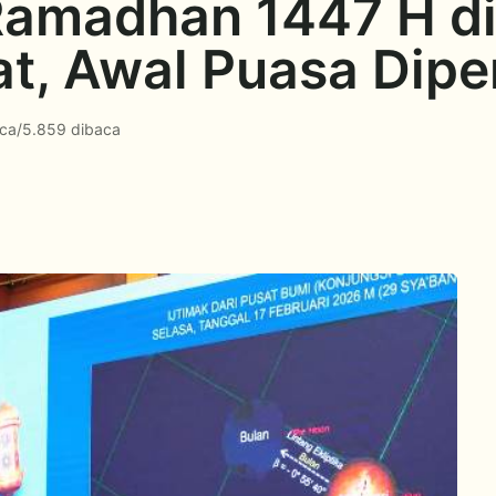
Ramadhan 1447 H d
at, Awal Puasa Dipe
aca
/
5.859 dibaca