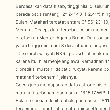
Berdasarkan data hisab, tinggi hilal di selur
berada pada rentang -2° 24‘ 43“ (-2,41°) hing
Bulan–Matahari tercatat antara 0° 56‘ 23“ (0,9
Menurut Cecep, data tersebut belum memenuhi k
ditetapkan Menteri Agama Brunei Darussalam
yakni tinggi minimum 3 derajat dan elongasi 
“Di seluruh wilayah NKRI, posisi hilal tidak 
karena itu, hilal menjelang awal Ramadhan 144
diprediksi mustahil dapat dirukyat, karena p
matahari terbenam,” jelasnya.
Cecep juga memaparkan data astronomis di se
matahari terbenam pada pukul 18.15.17 WIB, tin
Bulan terbenam lebih dahulu pada pukul 18.11
terbenam. Umur hilal tercatat minus 45 menit