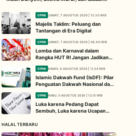
“Mboten Marem”
OPINI
JUMAT, 7 AGUSTUS 2026 | 13.30 WIB
Majelis Taklim: Peluang dan
Tantangan di Era Digital
OPINI
JUMAT, 7 AGUSTUS 2026 | 08.40 WIB
Lomba dan Karnaval dalam
Rangka HUT RI Jangan Jadikan
Ajang Judi dan Kampanye LGBT
OPINI
KAMIS, 6 AGUSTUS 2026 | 11.24 WIB
Islamic Dakwah Fund (IsDF): Pilar
Penguatan Dakwah Nasional dan
Jembatan Kepedulian Umat
OPINI
RABU, 5 AGUSTUS 2026 | 12.15 WIB
Global
Luka karena Pedang Dapat
Sembuh, Luka karena Ucapan
Dapat Diwariskan
HALAL TERBARU