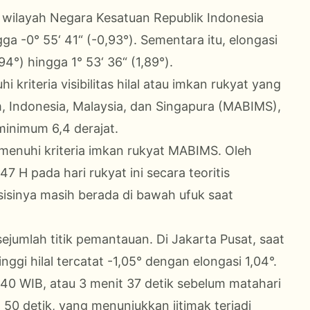
uh wilayah Negara Kesatuan Republik Indonesia
ga -0° 55‘ 41“ (-0,93°). Sementara itu, elongasi
4°) hingga 1° 53‘ 36“ (1,89°).
riteria visibilitas hilal atau imkan rukyat yang
, Indonesia, Malaysia, dan Singapura (MABIMS),
minimum 6,4 derajat.
memenuhi kriteria imkan rukyat MABIMS. Oleh
7 H pada hari rukyat ini secara teoritis
osisinya masih berada di bawah ufuk saat
jumlah titik pemantauan. Di Jakarta Pusat, saat
ggi hilal tercatat -1,05° dengan elongasi 1,04°.
.40 WIB, atau 3 menit 37 detik sebelum matahari
 50 detik, yang menunjukkan ijtimak terjadi