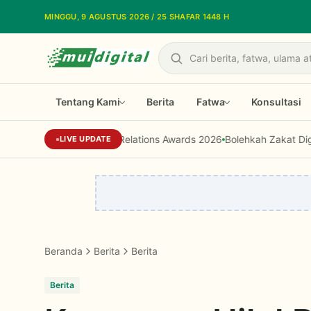
Lewati ke konten utama
MINGGU, 9 AGUSTUS 2026 / 25 SHAFAR 1448 H
Cari
Tentang Kami
Berita
Fatwa
Konsultasi
Dari Reputasi Menjadi Kepercayaan, 
LIVE UPDATE
Beranda
Berita
Berita
Berita