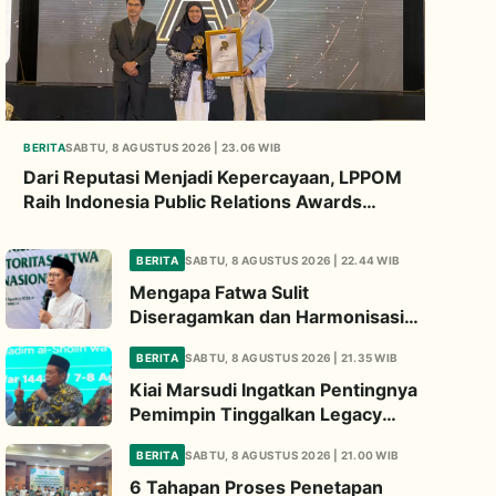
BERITA
SABTU, 8 AGUSTUS 2026 | 23.06 WIB
Dari Reputasi Menjadi Kepercayaan, LPPOM
Raih Indonesia Public Relations Awards
2026
BERITA
SABTU, 8 AGUSTUS 2026 | 22.44 WIB
Mengapa Fatwa Sulit
Diseragamkan dan Harmonisasi
Manhaj Penting? Ini Penjelasan
BERITA
SABTU, 8 AGUSTUS 2026 | 21.35 WIB
Kiai Cholil
Kiai Marsudi Ingatkan Pentingnya
Pemimpin Tinggalkan Legacy
Nyata untuk Umat
BERITA
SABTU, 8 AGUSTUS 2026 | 21.00 WIB
6 Tahapan Proses Penetapan