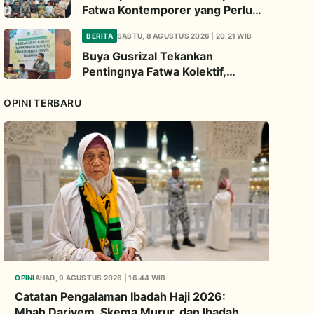
Fatwa Kontemporer yang Perlu
Diperhatikan
BERITA
SABTU, 8 AGUSTUS 2026 | 20.21 WIB
Buya Gusrizal Tekankan
Pentingnya Fatwa Kolektif,
Ingatkan Prinsip Kehati-hatian
OPINI TERBARU
OPINI
AHAD, 9 AGUSTUS 2026 | 16.44 WIB
Catatan Pengalaman Ibadah Haji 2026:
Mbah Dariyem, Skema Murur, dan Ibadah