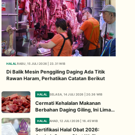
HALAL
RABU, 15 JULI 2026 | 23.31 WIB
Di Balik Mesin Penggiling Daging Ada Titik
Rawan Haram, Perhatikan Catatan Berikut
HALAL
SELASA, 14 JULI 2026 | 20.36 WIB
Cermati Kehalalan Makanan
Berbahan Daging Giling, Ini Lima
Titik Kritis yang Wajib
HALAL
AHAD, 12 JULI 2026 | 16.45 WIB
Diperhatikan
Sertifikasi Halal Obat 2026: