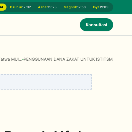
44
Dzuhur
12:02
Ashar
15:23
Maghrib
17:58
Isya
19:09
Konsultasi
Digunakan untuk Modal Usaha dan Fasilitas Umum? Simak Penjelasan