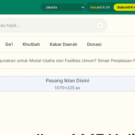
Imsak
04:34
Subuh
04:
Pilih daerah jadwal sholat
/
Da'i
Khutbah
Kabar Daerah
Donasi
LPPOM Raih Indonesia Public Relations Awards 2026
Bolehkah Zakat 
Pasang Iklan Disini
1070x225 px