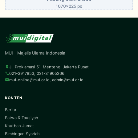
1070x225 px
MUI - Majelis Ulama Indonesia
Jl. Proklamasi 51, Menteng, Jakarta Pusat
021-3917853, 021-31905266
mui-online@mui.or.id
,
admin@mui.or.id
KONTEN
Berita
Fatwa & Tausiyah
Khutbah Jumat
Bimbingan Syariah