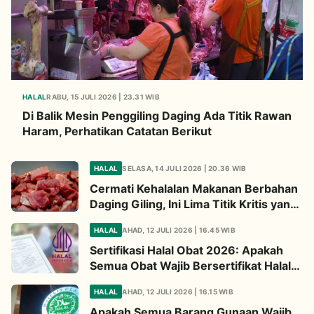
HALAL
RABU, 15 JULI 2026 | 23.31 WIB
Di Balik Mesin Penggiling Daging Ada Titik Rawan
Haram, Perhatikan Catatan Berikut
HALAL
SELASA, 14 JULI 2026 | 20.36 WIB
Cermati Kehalalan Makanan Berbahan
Daging Giling, Ini Lima Titik Kritis yang
Wajib Diperhatikan
HALAL
AHAD, 12 JULI 2026 | 16.45 WIB
Sertifikasi Halal Obat 2026: Apakah
Semua Obat Wajib Bersertifikat Halal?
Begini Penjelasannya
HALAL
AHAD, 12 JULI 2026 | 16.15 WIB
Apakah Semua Barang Gunaan Wajib