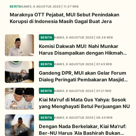
BERITA
KAMIS, 6 AGUSTUS 2026 | 11.47 WIB
Maraknya OTT Pejabat, MUI Sebut Penindakan
Korupsi di Indonesia Masih Gagal Buat Jera
BERITA
KAMIS, 6 AGUSTUS 2026 | 08.38 WIB
Komisi Dakwah MUI: Nahi Munkar
Harus Disampaikan dengan Hikmah
dan Solusi
BERITA
KAMIS, 6 AGUSTUS 2026 | 07.45 WIB
Gandeng DPR, MUI akan Gelar Forum
Dialog Peringati Pembakaran Masjid
Al-Aqsa
BERITA
KAMIS, 6 AGUSTUS 2026 | 07.21 WIB
Kiai Ma'ruf di Mata Gus Yahya: Sosok
yang Menghayati Betul Perjuangan NU
BERITA
KAMIS, 6 AGUSTUS 2026 | 06.45 WIB
Dengan Nada Berkelakar, Kiai Ma'ruf:
Ber-NU Harus ‘Ala Bashirah Bukan