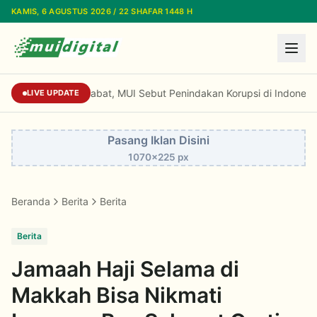
Lewati ke konten utama
KAMIS, 6 AGUSTUS 2026 / 22 SHAFAR 1448 H
Maraknya OTT Pejabat, MUI Sebut Penindakan 
LIVE UPDATE
Pasang Iklan Disini
1070x225 px
Beranda
Berita
Berita
Berita
Jamaah Haji Selama di
Makkah Bisa Nikmati