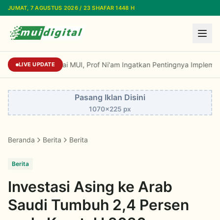
Lewati ke konten utama
JUMAT, 7 AGUSTUS 2026 / 23 SHAFAR 1448 H
Di Standardisasi Dai MUI, Prof Ni'am Ingatkan
LIVE UPDATE
Pasang Iklan Disini
1070x225 px
Beranda
Berita
Berita
Berita
Investasi Asing ke Arab
Saudi Tumbuh 2,4 Persen