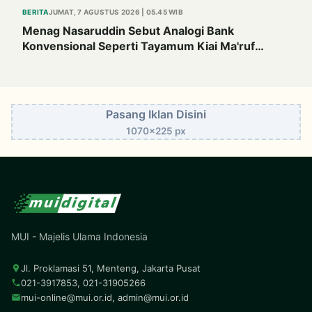
BERITA
JUMAT, 7 AGUSTUS 2026 | 05.45 WIB
Menag Nasaruddin Sebut Analogi Bank
Konvensional Seperti Tayamum Kiai Ma'ruf
Sangat Dahsyat
Pasang Iklan Disini
1070x225 px
MUI - Majelis Ulama Indonesia
Jl. Proklamasi 51, Menteng, Jakarta Pusat
021-3917853, 021-31905266
mui-online@mui.or.id
,
admin@mui.or.id