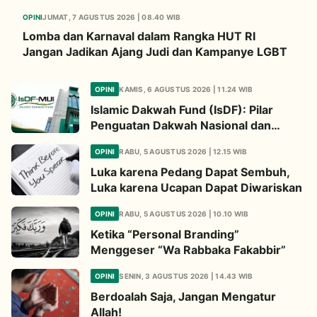
OPINI
JUMAT, 7 AGUSTUS 2026 | 08.40 WIB
Lomba dan Karnaval dalam Rangka HUT RI
Jangan Jadikan Ajang Judi dan Kampanye LGBT
OPINI
KAMIS, 6 AGUSTUS 2026 | 11.24 WIB
Islamic Dakwah Fund (IsDF): Pilar
Penguatan Dakwah Nasional dan
Jembatan Kepedulian Umat Global
OPINI
RABU, 5 AGUSTUS 2026 | 12.15 WIB
Luka karena Pedang Dapat Sembuh,
Luka karena Ucapan Dapat Diwariskan
OPINI
RABU, 5 AGUSTUS 2026 | 10.10 WIB
Ketika “Personal Branding”
Menggeser “Wa Rabbaka Fakabbir”
OPINI
SENIN, 3 AGUSTUS 2026 | 14.43 WIB
Berdoalah Saja, Jangan Mengatur
Allah!