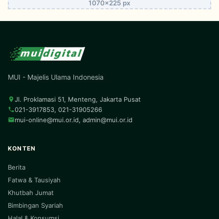
1070x225 px
MUI - Majelis Ulama Indonesia
Jl. Proklamasi 51, Menteng, Jakarta Pusat
021-3917853, 021-31905266
mui-online@mui.or.id
,
admin@mui.or.id
KONTEN
Berita
Fatwa & Tausiyah
Khutbah Jumat
Bimbingan Syariah
Halal & Konsumsi