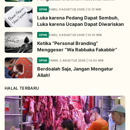
Jembatan Kepedulian Umat Global
OPINI
RABU, 5 AGUSTUS 2026 | 12.15 WIB
Luka karena Pedang Dapat Sembuh,
Luka karena Ucapan Dapat Diwariskan
OPINI
RABU, 5 AGUSTUS 2026 | 10.10 WIB
Ketika “Personal Branding”
Menggeser “Wa Rabbaka Fakabbir”
OPINI
SENIN, 3 AGUSTUS 2026 | 14.43 WIB
Berdoalah Saja, Jangan Mengatur
Allah!
HALAL TERBARU