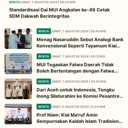
BERITA
JUMAT, 7 AGUSTUS 2026 | 06.05 WIB
Standardisasi Dai MUI Angkatan ke-49 Cetak
SDM Dakwah Berintegritas
BERITA
JUMAT, 7 AGUSTUS 2026 | 05.45 WIB
Menag Nasaruddin Sebut Analogi Bank
Konvensional Seperti Tayamum Kiai
Ma'ruf Sangat Dahsyat
BERITA
JUMAT, 7 AGUSTUS 2026 | 05.15 WIB
MUI Tegaskan Fatwa Daerah Tidak
Boleh Bertentangan dengan Fatwa
Pusat
BERITA
JUMAT, 7 AGUSTUS 2026 | 04.55 WIB
Dari Aceh untuk Indonesia, Tengku
Inong Silaturahim ke Komisi Pesantren
MUI Perkuat Dakwah Ekologi
BERITA
KAMIS, 6 AGUSTUS 2026 | 21.30 WIB
Prof Niam: Kiai Ma'ruf Amin
Sempurnakan Kaidah Islam Tradisional
Lewat Inovasi Continuous