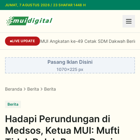
Lewati ke konten utama
JUMAT, 7 AGUSTUS 2026 / 23 SHAFAR 1448 H
Standardisasi Dai MUI Angkatan ke-49 Cetak
LIVE UPDATE
Pasang Iklan Disini
1070x225 px
Beranda
Berita
Berita
Berita
Hadapi Perundungan di
Medsos, Ketua MUI: Mufti