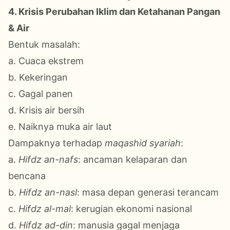
4. Krisis Perubahan Iklim dan Ketahanan Pangan
& Air
Bentuk masalah:
a. Cuaca ekstrem
b. Kekeringan
c. Gagal panen
d. Krisis air bersih
e. Naiknya muka air laut
Dampaknya terhadap
maqashid syariah
:
a.
Hifdz an-nafs
: ancaman kelaparan dan
bencana
b.
Hifdz an-nasl
: masa depan generasi terancam
c.
Hifdz al-mal
: kerugian ekonomi nasional
d.
Hifdz ad-din
: manusia gagal menjaga