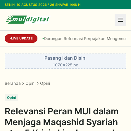
Lewati ke konten utama
SENIN, 10 AGUSTUS 2026 / 26 SHAFAR 1448 H
Dorongan Reformasi Perpajakan Mengemuka dal
LIVE UPDATE
Pasang Iklan Disini
1070x225 px
Beranda
Opini
Opini
Opini
Relevansi Peran MUI dalam
Menjaga Maqashid Syariah