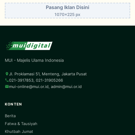
Pasang Iklan Disini
1070x225 px
MUI - Majelis Ulama Indonesia
Jl. Proklamasi 51, Menteng, Jakarta Pusat
021-3917853, 021-31905266
mui-online@mui.or.id
,
admin@mui.or.id
KONTEN
Berita
Fatwa & Tausiyah
Khutbah Jumat