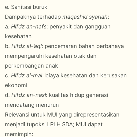
e. Sanitasi buruk
Dampaknya terhadap
maqashid syariah
:
a.
Hifdz an-nafs
: penyakit dan gangguan
kesehatan
b.
Hifdz al-’aql
: pencemaran bahan berbahaya
mempengaruhi kesehatan otak dan
perkembangan anak
c.
Hifdz al-mal
: biaya kesehatan dan kerusakan
ekonomi
d.
Hifdz an-nasl
: kualitas hidup generasi
mendatang menurun
Relevansi untuk MUI yang direpresentasikan
menjadi tupoksi LPLH SDA; MUI dapat
memimpin: