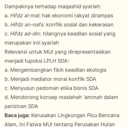
Dampaknya terhadap
maqashid syariah
:
a.
Hifdz al-mal
: hak ekonomi rakyat dirampas
b.
Hifdz an-nafs
: konflik sosial dan kekerasan
c.
Hifdz ad-din
: hilangnya keadilan sosial yang
merupakan inti syariah
Relevansi untuk MUI yang direpresentasikan
menjadi tupoksi LPLH SDA:
a. Mengembangkan fikih keadilan ekologis
b. Menjadi mediator moral konflik SDA
c. Menyusun pedoman etika bisnis SDA
d. Mendorong konsep
maslahah ‘ammah
dalam
perizinan SDA
Baca juga:
Kerusakan Lingkungan Picu Bencana
Alam, Ini Fatwa MUI tentang Perusakan Hutan