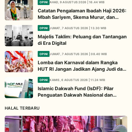
OPINI
AHAD, 9 AGUSTUS 2026 | 16.44 WIB
Catatan Pengalaman Ibadah Haji 2026:
Mbah Sariyem, Skema Murur, dan
Ibadah “Mboten Marem”
OPINI
JUMAT, 7 AGUSTUS 2026 | 13.30 WIB
Majelis Taklim: Peluang dan Tantangan
di Era Digital
OPINI
JUMAT, 7 AGUSTUS 2026 | 08.40 WIB
Lomba dan Karnaval dalam Rangka
HUT RI Jangan Jadikan Ajang Judi dan
Kampanye LGBT
OPINI
KAMIS, 6 AGUSTUS 2026 | 11.24 WIB
Islamic Dakwah Fund (IsDF): Pilar
Penguatan Dakwah Nasional dan
Jembatan Kepedulian Umat Global
HALAL TERBARU