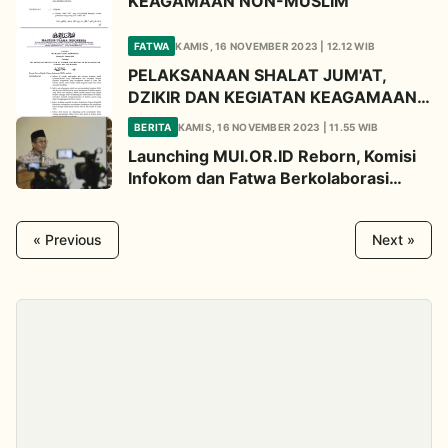
KEAGAMAAN NON-MUSLIM
FATWA
KAMIS, 16 NOVEMBER 2023 | 12.12 WIB
PELAKSANAAN SHALAT JUM'AT,
DZIKIR DAN KEGIATAN KEAGAMAAN
DI TEMPAT SELAIN MASJID
BERITA
KAMIS, 16 NOVEMBER 2023 | 11.55 WIB
Launching MUI.OR.ID Reborn, Komisi
Infokom dan Fatwa Berkolaborasi
Hadirkan Fitur Tanya Ulama di Website
MUI
« Previous
Next »