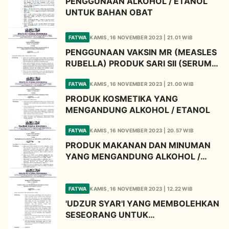
PENGGUNAAN ALKOHOL / ETANOL
UNTUK BAHAN OBAT
FATWA
KAMIS, 16 NOVEMBER 2023 | 21.01 WIB
PENGGUNAAN VAKSIN MR (MEASLES
RUBELLA) PRODUK SARI SII (SERUM
INSTITUTE OF INDIA) UNTUK
FATWA
KAMIS, 16 NOVEMBER 2023 | 21.00 WIB
IMUNIASASI
PRODUK KOSMETIKA YANG
MENGANDUNG ALKOHOL / ETANOL
FATWA
KAMIS, 16 NOVEMBER 2023 | 20.57 WIB
PRODUK MAKANAN DAN MINUMAN
YANG MENGANDUNG ALKOHOL /
ETANOL
FATWA
KAMIS, 16 NOVEMBER 2023 | 12.22 WIB
'UDZUR SYAR'I YANG MEMBOLEHKAN
SESEORANG UNTUK
MENINGGGALKAN SHALAT JUM'AT