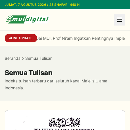
Lewati ke konten utama
JUMAT, 7 AGUSTUS 2026 / 23 SHAFAR 1448 H
Di Standardisasi Dai MUI, Prof Ni'am Ingatk
LIVE UPDATE
Beranda
Semua Tulisan
Semua Tulisan
Indeks tulisan terbaru dari seluruh kanal Majelis Ulama
Indonesia.