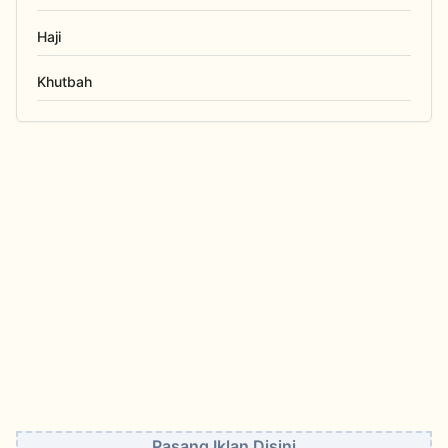
Haji
Khutbah
Pasang Iklan Disini