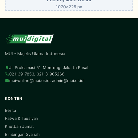
1070x225 px
MUI - Majelis Ulama Indonesia
Jl. Proklamasi 51, Menteng, Jakarta Pusat
021-3917853, 021-31905266
mui-online@mui.or.id
,
admin@mui.or.id
KONTEN
Berita
Fatwa & Tausiyah
Khutbah Jumat
Bimbingan Syariah