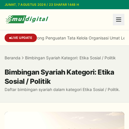
Lewati ke konten utama
JUMAT, 7 AGUSTUS 2026 / 23 SHAFAR 1448 H
LPEU MUI Dorong Penguatan Tata Kelola Organisasi Umat Lebih
LIVE UPDATE
Beranda
Bimbingan Syariah Kategori: Etika Sosial / Politik
Bimbingan Syariah Kategori: Etika
Sosial / Politik
Daftar bimbingan syariah dalam kategori Etika Sosial / Politik.