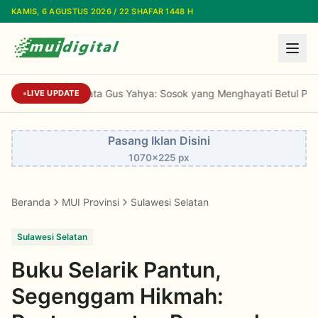
Lewati ke konten utama
KAMIS, 6 AGUSTUS 2026 / 22 SHAFAR 1448 H
Kiai Ma'ruf di Mata Gus Yahya: Sosok yang Menghayati Betul Per
LIVE UPDATE
Pasang Iklan Disini
1070x225 px
Beranda
MUI Provinsi
Sulawesi Selatan
Sulawesi Selatan
Buku Selarik Pantun,
Segenggam Hikmah: