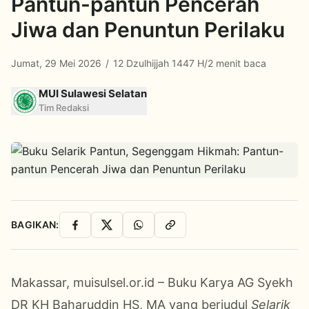
Pantun-pantun Pencerah
Jiwa dan Penuntun Perilaku
Jumat, 29 Mei 2026
/
12 Dzulhijjah 1447 H
/
2 menit baca
MUI Sulawesi Selatan
Tim Redaksi
BAGIKAN:
Facebook
X
WhatsApp
Salin Link
Makassar, muisulsel.or.id – Buku Karya AG Syekh
DR KH
Baharuddin
HS, MA yang berjudul
Selarik