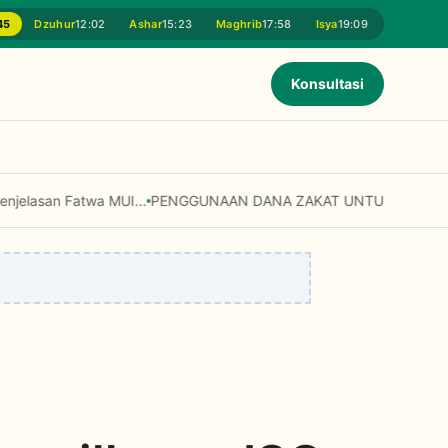
45
Dzuhur
12:02
Ashar
15:23
Maghrib
17:58
Isya
19:09
Konsultasi
atwa MUI...
PENGGUNAAN DANA ZAKAT UNTUK ISTITSMAR (INVEST