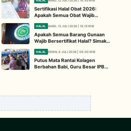
HALAL
AHAD, 12 JULI 2026 | 16.45 WIB
Diperhatikan
Sertifikasi Halal Obat 2026:
Apakah Semua Obat Wajib
Bersertifikat Halal? Begini
HALAL
AHAD, 12 JULI 2026 | 16.15 WIB
Penjelasannya
Apakah Semua Barang Gunaan
Wajib Bersertifikat Halal? Simak
Penjelasan Ini
HALAL
SENIN, 6 JULI 2026 | 09.00 WIB
Putus Mata Rantai Kolagen
Berbahan Babi, Guru Besar IPB
Kembangkan Alternatif Halal dari
Kulit Ikan