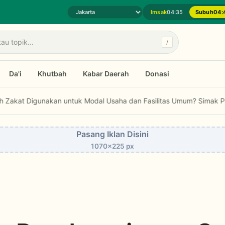
Imsak
04:35
Subuh
04:
Pilih daerah jadwal sholat
/
Da'i
Khutbah
Kabar Daerah
Donasi
unakan untuk Modal Usaha dan Fasilitas Umum? Simak Penjelasan F
Pasang Iklan Disini
1070x225 px