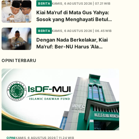
BERITA
KAMIS, 6 AGUSTUS 2026 | 07.21 WIB
Kiai Ma'ruf di Mata Gus Yahya:
Sosok yang Menghayati Betul
Perjuangan NU
BERITA
KAMIS, 6 AGUSTUS 2026 | 06.45 WIB
Dengan Nada Berkelakar, Kiai
Ma'ruf: Ber-NU Harus ‘Ala
Bashirah Bukan Bisyarah
OPINI TERBARU
OPINI
KAMIS, 6 AGUSTUS 2026 | 11.24 WIB