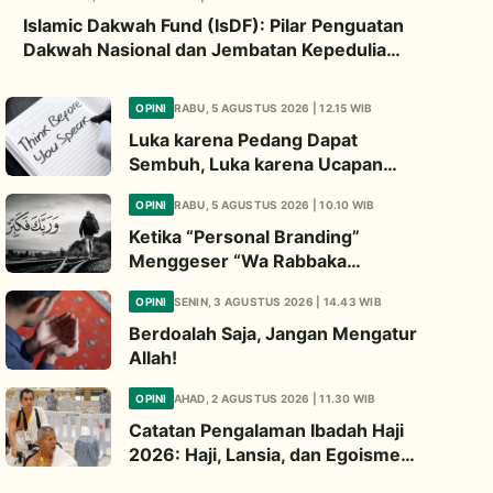
Islamic Dakwah Fund (IsDF): Pilar Penguatan
Dakwah Nasional dan Jembatan Kepedulian
Umat Global
OPINI
RABU, 5 AGUSTUS 2026 | 12.15 WIB
Luka karena Pedang Dapat
Sembuh, Luka karena Ucapan
Dapat Diwariskan
OPINI
RABU, 5 AGUSTUS 2026 | 10.10 WIB
Ketika “Personal Branding”
Menggeser “Wa Rabbaka
Fakabbir”
OPINI
SENIN, 3 AGUSTUS 2026 | 14.43 WIB
Berdoalah Saja, Jangan Mengatur
Allah!
OPINI
AHAD, 2 AGUSTUS 2026 | 11.30 WIB
Catatan Pengalaman Ibadah Haji
2026: Haji, Lansia, dan Egoisme
Ibadah