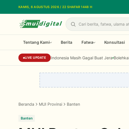
Lewati ke konten utama
KAMIS, 6 AGUSTUS 2026 / 22 SHAFAR 1448 H
Cari
Tentang Kami
Berita
Fatwa
Konsultasi
kan Korupsi di Indonesia Masih Gagal Buat Jera
Bolehkah Zakat Dig
LIVE UPDATE
Beranda
MUI Provinsi
Banten
Banten