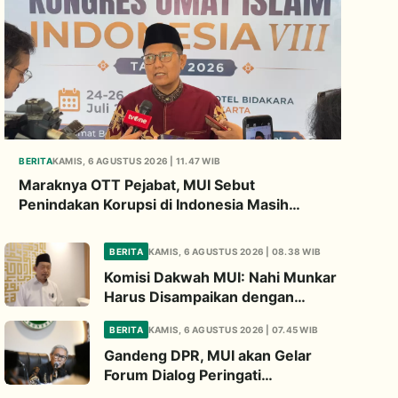
BERITA
KAMIS, 6 AGUSTUS 2026 | 11.47 WIB
Maraknya OTT Pejabat, MUI Sebut
Penindakan Korupsi di Indonesia Masih
Gagal Buat Jera
BERITA
KAMIS, 6 AGUSTUS 2026 | 08.38 WIB
Komisi Dakwah MUI: Nahi Munkar
Harus Disampaikan dengan
Hikmah dan Solusi
BERITA
KAMIS, 6 AGUSTUS 2026 | 07.45 WIB
Gandeng DPR, MUI akan Gelar
Forum Dialog Peringati
Pembakaran Masjid Al-Aqsa