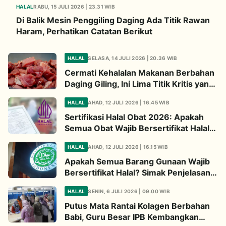
HALAL
RABU, 15 JULI 2026 | 23.31 WIB
Di Balik Mesin Penggiling Daging Ada Titik Rawan
Haram, Perhatikan Catatan Berikut
HALAL
SELASA, 14 JULI 2026 | 20.36 WIB
Cermati Kehalalan Makanan Berbahan
Daging Giling, Ini Lima Titik Kritis yang
Wajib Diperhatikan
HALAL
AHAD, 12 JULI 2026 | 16.45 WIB
Sertifikasi Halal Obat 2026: Apakah
Semua Obat Wajib Bersertifikat Halal?
Begini Penjelasannya
HALAL
AHAD, 12 JULI 2026 | 16.15 WIB
Apakah Semua Barang Gunaan Wajib
Bersertifikat Halal? Simak Penjelasan
Ini
HALAL
SENIN, 6 JULI 2026 | 09.00 WIB
Putus Mata Rantai Kolagen Berbahan
Babi, Guru Besar IPB Kembangkan