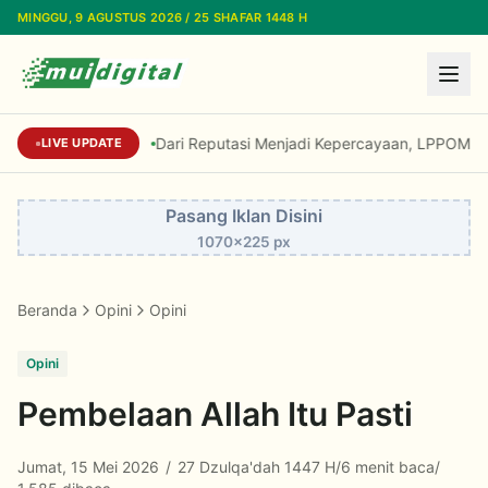
Lewati ke konten utama
MINGGU, 9 AGUSTUS 2026 / 25 SHAFAR 1448 H
Dari Reputasi Menjadi Kepercayaan, LPPOM Raih I
LIVE UPDATE
Pasang Iklan Disini
1070x225 px
Beranda
Opini
Opini
Opini
Pembelaan Allah Itu Pasti
Jumat, 15 Mei 2026
/
27 Dzulqa'dah 1447 H
/
6 menit baca
/