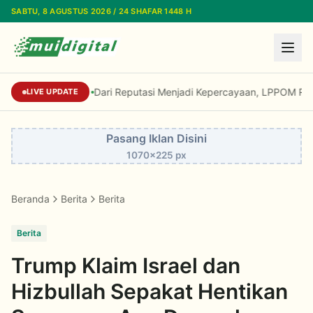
Lewati ke konten utama
SABTU, 8 AGUSTUS 2026 / 24 SHAFAR 1448 H
Dari Reputasi Menjadi Kepercayaan, LPPOM Raih Ind
LIVE UPDATE
Pasang Iklan Disini
1070x225 px
Beranda
Berita
Berita
Berita
Trump Klaim Israel dan
Hizbullah Sepakat Hentikan