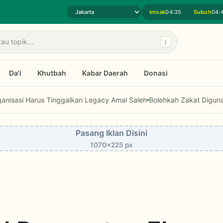
Imsak
04:35
Subuh
04:
Pilih daerah jadwal sholat
/
Da'i
Khutbah
Kabar Daerah
Donasi
arus Tinggalkan Legacy Amal Saleh
Bolehkah Zakat Digunakan untuk
Pasang Iklan Disini
1070x225 px