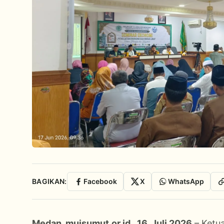
BAGIKAN:
Facebook
X
WhatsApp
Medan, muisumut.or.id., 16 Juli 2026
– Ketu