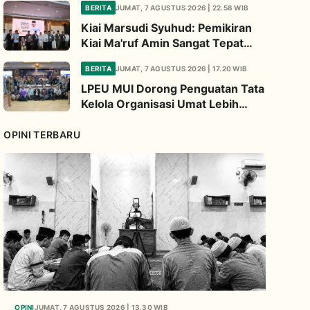
BERITA
JUMAT, 7 AGUSTUS 2026 | 22.58 WIB
2026
Kiai Marsudi Syuhud: Pemikiran
Kiai Ma'ruf Amin Sangat Tepat
Untuk Perbarui NU
BERITA
JUMAT, 7 AGUSTUS 2026 | 17.20 WIB
LPEU MUI Dorong Penguatan Tata
Kelola Organisasi Umat Lebih
Profesional
OPINI TERBARU
OPINI
JUMAT, 7 AGUSTUS 2026 | 13.30 WIB