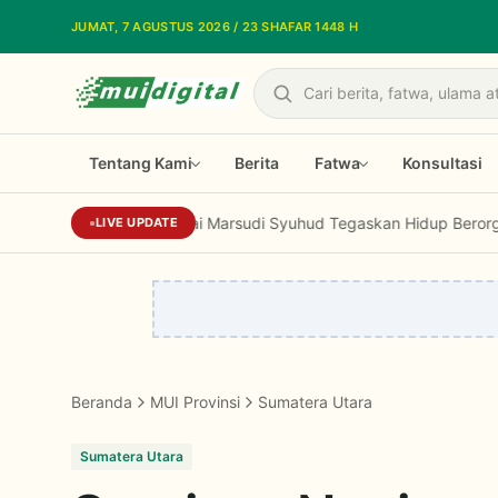
Lewati ke konten utama
JUMAT, 7 AGUSTUS 2026 / 23 SHAFAR 1448 H
Cari
Tentang Kami
Berita
Fatwa
Konsultasi
Kiai Marsudi Syuhud Tegaskan Hidup Berorganisasi H
LIVE UPDATE
Beranda
MUI Provinsi
Sumatera Utara
Sumatera Utara