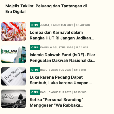
Majelis Taklim: Peluang dan Tantangan di
Era Digital
OPINI
JUMAT, 7 AGUSTUS 2026 | 08.40 WIB
Lomba dan Karnaval dalam
Rangka HUT RI Jangan Jadikan
Ajang Judi dan Kampanye LGBT
OPINI
KAMIS, 6 AGUSTUS 2026 | 11.24 WIB
Islamic Dakwah Fund (IsDF): Pilar
Penguatan Dakwah Nasional dan
Jembatan Kepedulian Umat
OPINI
RABU, 5 AGUSTUS 2026 | 12.15 WIB
Global
Luka karena Pedang Dapat
Sembuh, Luka karena Ucapan
Dapat Diwariskan
OPINI
RABU, 5 AGUSTUS 2026 | 10.10 WIB
Ketika “Personal Branding”
Menggeser “Wa Rabbaka
Fakabbir”