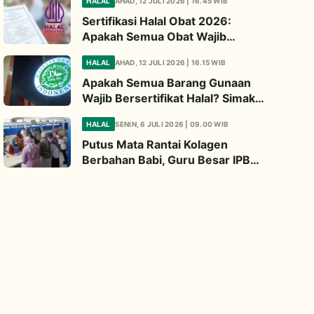
HALAL
AHAD, 12 JULI 2026 | 16.45 WIB
Diperhatikan
Sertifikasi Halal Obat 2026:
Apakah Semua Obat Wajib
Bersertifikat Halal? Begini
HALAL
AHAD, 12 JULI 2026 | 16.15 WIB
Penjelasannya
Apakah Semua Barang Gunaan
Wajib Bersertifikat Halal? Simak
Penjelasan Ini
HALAL
SENIN, 6 JULI 2026 | 09.00 WIB
Putus Mata Rantai Kolagen
Berbahan Babi, Guru Besar IPB
Kembangkan Alternatif Halal dari
Kulit Ikan