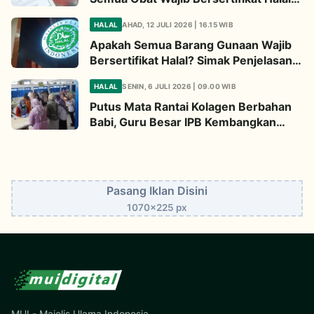
Begini Penjelasannya
HALAL
AHAD, 12 JULI 2026 | 16.15 WIB
Apakah Semua Barang Gunaan Wajib
Bersertifikat Halal? Simak Penjelasan
Ini
HALAL
SENIN, 6 JULI 2026 | 09.00 WIB
Putus Mata Rantai Kolagen Berbahan
Babi, Guru Besar IPB Kembangkan
Alternatif Halal dari Kulit Ikan
Pasang Iklan Disini
1070x225 px
MUI - Majelis Ulama Indonesia