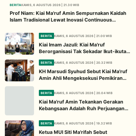
BERITA
KAMIS, 6 AGUSTUS 2026 | 21.30 WIB
Prof Niam: Kiai Ma'ruf Amin Sempurnakan Kaidah
Islam Tradisional Lewat Inovasi Continuous
Improvement
BERITA
KAMIS, 6 AGUSTUS 2026 | 21.00 WIB
Kiai Imam Jazuli: Kiai Ma'ruf
Berorganisasi Tak Sekadar Ikut-ikutan,
Tapi Bermodal Landasan Intelektual
BERITA
KAMIS, 6 AGUSTUS 2026 | 20.32 WIB
KH Marsudi Syuhud Sebut Kiai Ma'ruf
Amin Ahli Mengeksekusi Pemikiran
Jadi Kebijakan Nyata
BERITA
KAMIS, 6 AGUSTUS 2026 | 20.04 WIB
Kiai Ma'ruf Amin Tekankan Gerakan
Kebangsaan Adalah Ruh Perjuangan
Ulama
BERITA
KAMIS, 6 AGUSTUS 2026 | 19.32 WIB
Ketua MUI Siti Ma'rifah Sebut