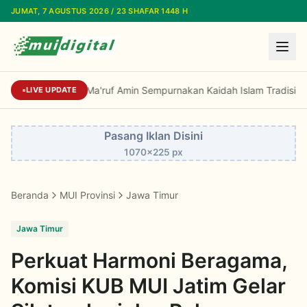
Lewati ke konten utama
JUMAT, 7 AGUSTUS 2026 / 23 SHAFAR 1448 H
Prof Niam: Kiai Ma'ruf Amin Sempurnakan Kaidah Islam Tradisional
LIVE UPDATE
Pasang Iklan Disini
1070x225 px
Beranda
MUI Provinsi
Jawa Timur
Jawa Timur
Perkuat Harmoni Beragama,
Komisi KUB MUI Jatim Gelar