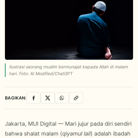
Ilustrasi seorang muslim bermunajat kepada Allah di malam
hari. Foto: AI Modified/ChatGPT
BAGIKAN:
Facebook
X
WhatsApp
Salin Link
Jakarta, MUI Digital — Mari jujur pada diri sendiri
bahwa shalat malam (
qiyamul lail
) adalah ibadah