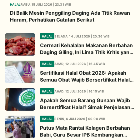
HALAL
RABU, 15 JULI 2026 | 23.31 WIB
Di Balik Mesin Penggiling Daging Ada Titik Rawan
Haram, Perhatikan Catatan Berikut
HALAL
SELASA, 14 JULI 2026 | 20.36 WIB
Cermati Kehalalan Makanan Berbahan
Daging Giling, Ini Lima Titik Kritis yang
Wajib Diperhatikan
HALAL
AHAD, 12 JULI 2026 | 16.45 WIB
Sertifikasi Halal Obat 2026: Apakah
Semua Obat Wajib Bersertifikat Halal?
Begini Penjelasannya
HALAL
AHAD, 12 JULI 2026 | 16.15 WIB
Apakah Semua Barang Gunaan Wajib
Bersertifikat Halal? Simak Penjelasan
Ini
HALAL
SENIN, 6 JULI 2026 | 09.00 WIB
Putus Mata Rantai Kolagen Berbahan
Babi, Guru Besar IPB Kembangkan