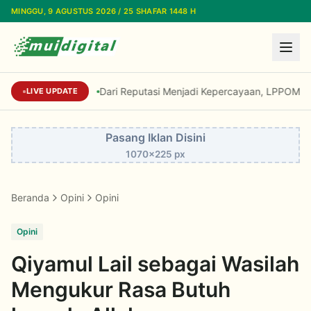
Lewati ke konten utama
MINGGU, 9 AGUSTUS 2026 / 25 SHAFAR 1448 H
Dari Reputasi Menjadi Kepercayaan, LPPOM Raih I
LIVE UPDATE
Pasang Iklan Disini
1070x225 px
Beranda
Opini
Opini
Opini
Qiyamul Lail sebagai Wasilah
Mengukur Rasa Butuh