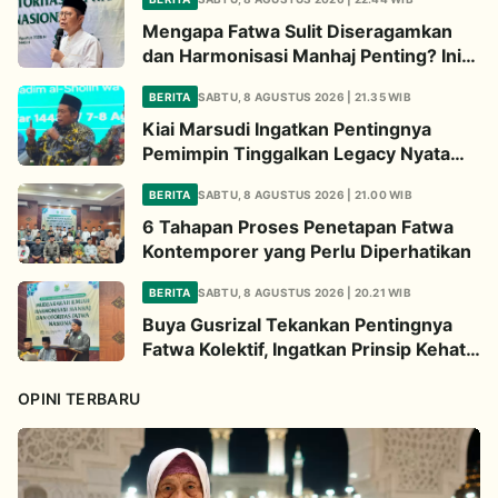
Mengapa Fatwa Sulit Diseragamkan
dan Harmonisasi Manhaj Penting? Ini
Penjelasan Kiai Cholil
BERITA
SABTU, 8 AGUSTUS 2026 | 21.35 WIB
Kiai Marsudi Ingatkan Pentingnya
Pemimpin Tinggalkan Legacy Nyata
untuk Umat
BERITA
SABTU, 8 AGUSTUS 2026 | 21.00 WIB
6 Tahapan Proses Penetapan Fatwa
Kontemporer yang Perlu Diperhatikan
BERITA
SABTU, 8 AGUSTUS 2026 | 20.21 WIB
Buya Gusrizal Tekankan Pentingnya
Fatwa Kolektif, Ingatkan Prinsip Kehati-
hatian
OPINI TERBARU