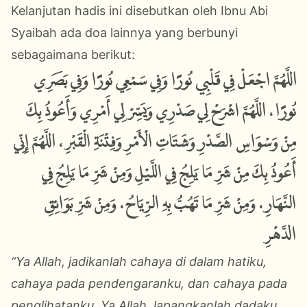
Kelanjutan hadis ini disebutkan oleh Ibnu Abi
Syaibah ada doa lainnya yang berbunyi
sebagaimana berikut:
اللَّهُمَّ اجْعَلْ فِي قَلْبِي نُورًا وَفِي سَمْعِي نُورًا وَفِي بَصَرِي
نُورًا، اللَّهُمَّ اشْرَحْ لِي صَدْرِي وَيَسِّرْ لِي أَمْرِي وَأَعُوذُ بِكَ
مِنْ وَسْوَاسِ الصَّدْرِ وَشَتَاتِ الْأَمْرِ وَفِتْنَةِ الْقَبْرِ، اللَّهُمَّ إِنِّي
أَعُوذُ بِكَ مِنْ شَرِّ مَا يَلِجُ فِي اللَّيْلِ وَمِنْ شَرِّ مَا يَلِجُ فِي
النَّهَارِ، وَمِنْ شَرِّ مَا تَهُبُّ بِهِ الرِّيَاحُ، وَمِنْ شَرِّ بَوَائِقِ
الدَّهْرِ
“Ya Allah, jadikanlah cahaya di dalam hatiku,
cahaya pada pendengaranku, dan cahaya pada
penglihatanku. Ya Allah, lapangkanlah dadaku,