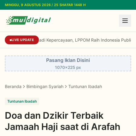
Lewati ke konten utama
MINGGU, 9 AGUSTUS 2026 / 25 SHAFAR 1448 H
Dari Reputasi Menjadi Kepercayaan, LPPOM Rai
LIVE UPDATE
Pasang Iklan Disini
1070x225 px
Beranda
Bimbingan Syariah
Tuntunan Ibadah
Tuntunan Ibadah
Doa dan Dzikir Terbaik
Jamaah Haji saat di Arafah