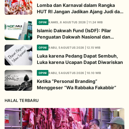
Lomba dan Karnaval dalam Rangka
HUT RI Jangan Jadikan Ajang Judi dan
Kampanye LGBT
OPINI
KAMIS, 6 AGUSTUS 2026 | 11.24 WIB
Islamic Dakwah Fund (IsDF): Pilar
Penguatan Dakwah Nasional dan
Jembatan Kepedulian Umat Global
OPINI
RABU, 5 AGUSTUS 2026 | 12.15 WIB
Luka karena Pedang Dapat Sembuh,
Luka karena Ucapan Dapat Diwariskan
OPINI
RABU, 5 AGUSTUS 2026 | 10.10 WIB
Ketika “Personal Branding”
Menggeser “Wa Rabbaka Fakabbir”
HALAL TERBARU