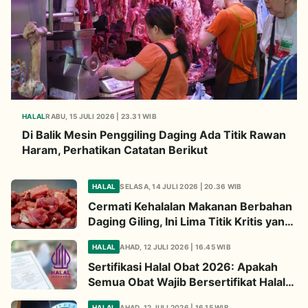
HALAL
RABU, 15 JULI 2026 | 23.31 WIB
Di Balik Mesin Penggiling Daging Ada Titik Rawan
Haram, Perhatikan Catatan Berikut
HALAL
SELASA, 14 JULI 2026 | 20.36 WIB
Cermati Kehalalan Makanan Berbahan
Daging Giling, Ini Lima Titik Kritis yang
Wajib Diperhatikan
HALAL
AHAD, 12 JULI 2026 | 16.45 WIB
Sertifikasi Halal Obat 2026: Apakah
Semua Obat Wajib Bersertifikat Halal?
Begini Penjelasannya
HALAL
AHAD, 12 JULI 2026 | 16.15 WIB