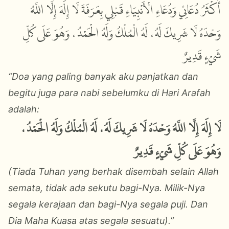
أَكْثَرُ دُعَائِي وَدُعَاءِ الْأَنْبِيَاءِ قَبْلِي بِعَرَفَةَ لَا إِلَهَ إِلَّا اللَّهُ
وَحْدَهُ لَا شَرِيكَ لَهُ، لَهُ الْمُلْكُ وَلَهُ الْحَمْدُ، وَهُوَ عَلَى كُلِّ
شَيْءٍ قَدِيرٌ
“Doa yang paling banyak aku panjatkan dan
begitu juga para nabi sebelumku di Hari Arafah
adalah:
لَا إِلَهَ إِلَّا اللَّهُ وَحْدَهُ لَا شَرِيكَ لَهُ، لَهُ الْمُلْكُ وَلَهُ الْحَمْدُ،
وَهُوَ عَلَى كُلِّ شَيْءٍ قَدِيرٌ
(Tiada Tuhan yang berhak disembah selain Allah
semata, tidak ada sekutu bagi-Nya. Milik-Nya
segala kerajaan dan bagi-Nya segala puji. Dan
Dia Maha Kuasa atas segala sesuatu).”