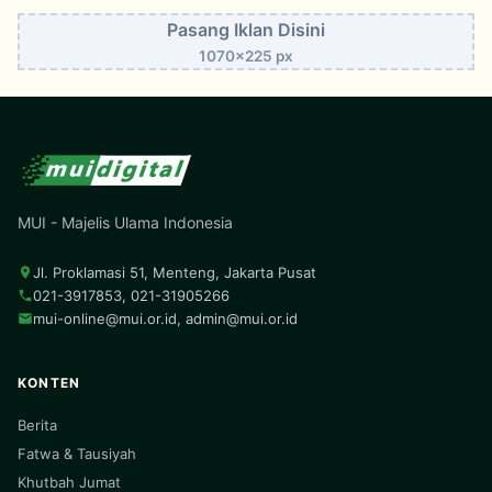
Pasang Iklan Disini
1070x225 px
MUI - Majelis Ulama Indonesia
Jl. Proklamasi 51, Menteng, Jakarta Pusat
021-3917853, 021-31905266
mui-online@mui.or.id
,
admin@mui.or.id
KONTEN
Berita
Fatwa & Tausiyah
Khutbah Jumat