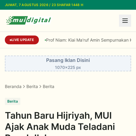
Lewati ke konten utama
JUMAT, 7 AGUSTUS 2026 / 23 SHAFAR 1448 H
Prof Niam: Kiai Ma'ruf Amin Sempurnakan Kaidah
LIVE UPDATE
Pasang Iklan Disini
1070x225 px
Beranda
Berita
Berita
Berita
Tahun Baru Hijriyah, MUI
Ajak Anak Muda Teladani