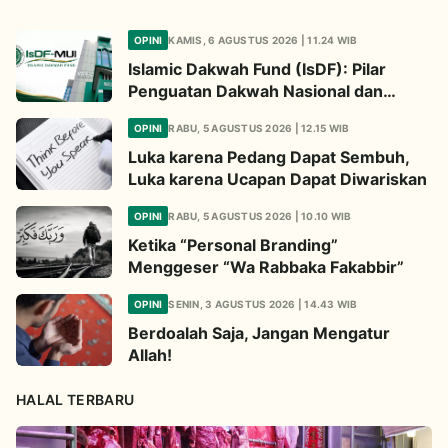
OPINI
KAMIS, 6 AGUSTUS 2026 | 11.24 WIB
Islamic Dakwah Fund (IsDF): Pilar
Penguatan Dakwah Nasional dan
Jembatan Kepedulian Umat Global
OPINI
RABU, 5 AGUSTUS 2026 | 12.15 WIB
Luka karena Pedang Dapat Sembuh,
Luka karena Ucapan Dapat Diwariskan
OPINI
RABU, 5 AGUSTUS 2026 | 10.10 WIB
Ketika “Personal Branding”
Menggeser “Wa Rabbaka Fakabbir”
OPINI
SENIN, 3 AGUSTUS 2026 | 14.43 WIB
Berdoalah Saja, Jangan Mengatur
Allah!
HALAL TERBARU