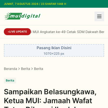
Lewati ke konten utama
JUMAT, 7 AGUSTUS 2026 / 23 SHAFAR 1448 H
Standardisasi Dai MUI Angkatan ke-49 Ceta
LIVE UPDATE
Pasang Iklan Disini
1070x225 px
Beranda
Berita
Berita
Berita
Sampaikan Belasungkawa,
Ketua MUI: Jamaah Wafat