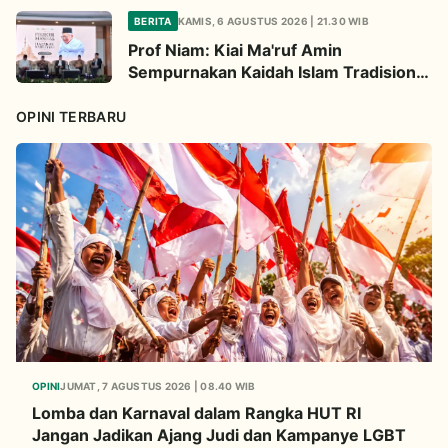
MUI Perkuat Dakwah Ekologi
BERITA
KAMIS, 6 AGUSTUS 2026 | 21.30 WIB
Prof Niam: Kiai Ma'ruf Amin
Sempurnakan Kaidah Islam Tradisional
Lewat Inovasi Continuous
Improvement
OPINI TERBARU
OPINI
JUMAT, 7 AGUSTUS 2026 | 08.40 WIB
Lomba dan Karnaval dalam Rangka HUT RI
Jangan Jadikan Ajang Judi dan Kampanye LGBT