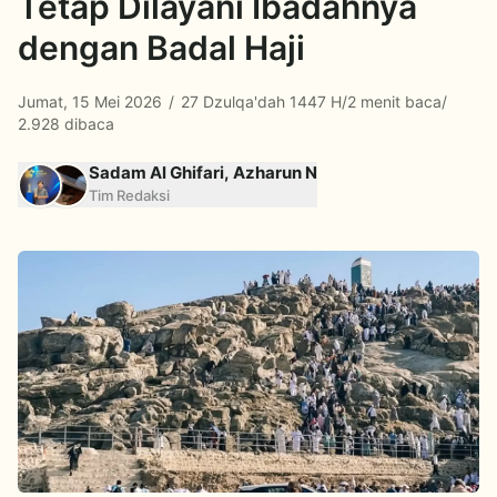
Tetap Dilayani Ibadahnya
dengan Badal Haji
Jumat, 15 Mei 2026
/
27 Dzulqa'dah 1447 H
/
2 menit baca
/
2.928 dibaca
Sadam Al Ghifari, Azharun N
Tim Redaksi