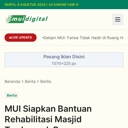
Lewati ke konten utama
SABTU, 8 AGUSTUS 2026 / 24 SHAFAR 1448 H
Sekjen MUI: Fatwa Tidak Hadir di Ruang Hampa
LIVE UPDATE
Pasang Iklan Disini
1070x225 px
Beranda
Berita
Berita
Berita
MUI Siapkan Bantuan
Rehabilitasi Masjid