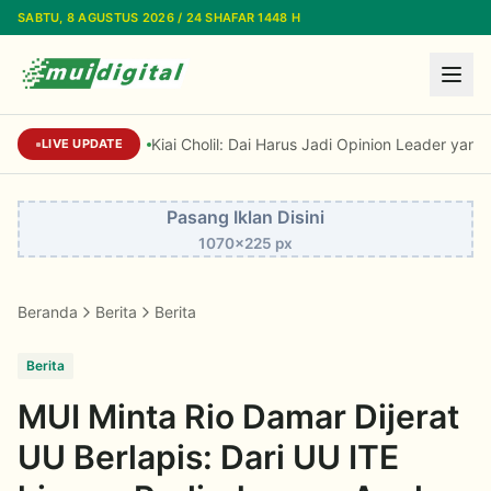
Lewati ke konten utama
SABTU, 8 AGUSTUS 2026 / 24 SHAFAR 1448 H
Kiai Cholil: Dai Harus Jadi Opinion Leader yang 
LIVE UPDATE
Pasang Iklan Disini
1070x225 px
Beranda
Berita
Berita
Berita
MUI Minta Rio Damar Dijerat
UU Berlapis: Dari UU ITE