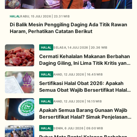
HALAL
RABU, 15 JULI 2026 | 23.31 WIB
Di Balik Mesin Penggiling Daging Ada Titik Rawan
Haram, Perhatikan Catatan Berikut
HALAL
SELASA, 14 JULI 2026 | 20.36 WIB
Cermati Kehalalan Makanan Berbahan
Daging Giling, Ini Lima Titik Kritis yang
Wajib Diperhatikan
HALAL
AHAD, 12 JULI 2026 | 16.45 WIB
Sertifikasi Halal Obat 2026: Apakah
Semua Obat Wajib Bersertifikat Halal?
Begini Penjelasannya
HALAL
AHAD, 12 JULI 2026 | 16.15 WIB
Apakah Semua Barang Gunaan Wajib
Bersertifikat Halal? Simak Penjelasan
Ini
HALAL
SENIN, 6 JULI 2026 | 09.00 WIB
Putus Mata Rantai Kolagen Berbahan