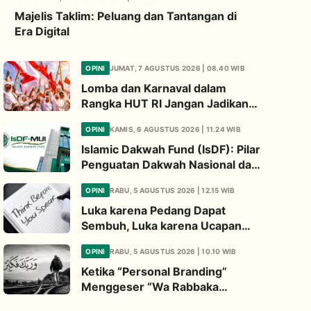
Majelis Taklim: Peluang dan Tantangan di
Era Digital
OPINI
JUMAT, 7 AGUSTUS 2026 | 08.40 WIB
Lomba dan Karnaval dalam
Rangka HUT RI Jangan Jadikan
Ajang Judi dan Kampanye LGBT
OPINI
KAMIS, 6 AGUSTUS 2026 | 11.24 WIB
Islamic Dakwah Fund (IsDF): Pilar
Penguatan Dakwah Nasional dan
Jembatan Kepedulian Umat
OPINI
RABU, 5 AGUSTUS 2026 | 12.15 WIB
Global
Luka karena Pedang Dapat
Sembuh, Luka karena Ucapan
Dapat Diwariskan
OPINI
RABU, 5 AGUSTUS 2026 | 10.10 WIB
Ketika “Personal Branding”
Menggeser “Wa Rabbaka
Fakabbir”