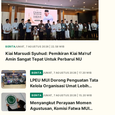
BERITA
JUMAT, 7 AGUSTUS 2026 | 22.58 WIB
Kiai Marsudi Syuhud: Pemikiran Kiai Ma'ruf
Amin Sangat Tepat Untuk Perbarui NU
BERITA
JUMAT, 7 AGUSTUS 2026 | 17.20 WIB
LPEU MUI Dorong Penguatan Tata
Kelola Organisasi Umat Lebih
Profesional
BERITA
JUMAT, 7 AGUSTUS 2026 | 15.20 WIB
Menyangkut Perayaan Momen
Agustusan, Komisi Fatwa MUI
Ingatkan Tiga Hal Ini