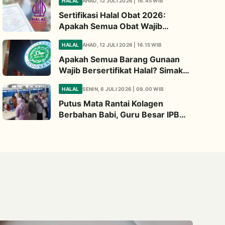
HALAL
AHAD, 12 JULI 2026 | 16.45 WIB
Diperhatikan
Sertifikasi Halal Obat 2026:
Apakah Semua Obat Wajib
Bersertifikat Halal? Begini
HALAL
AHAD, 12 JULI 2026 | 16.15 WIB
Penjelasannya
Apakah Semua Barang Gunaan
Wajib Bersertifikat Halal? Simak
Penjelasan Ini
HALAL
SENIN, 6 JULI 2026 | 09.00 WIB
Putus Mata Rantai Kolagen
Berbahan Babi, Guru Besar IPB
Kembangkan Alternatif Halal dari
Kulit Ikan