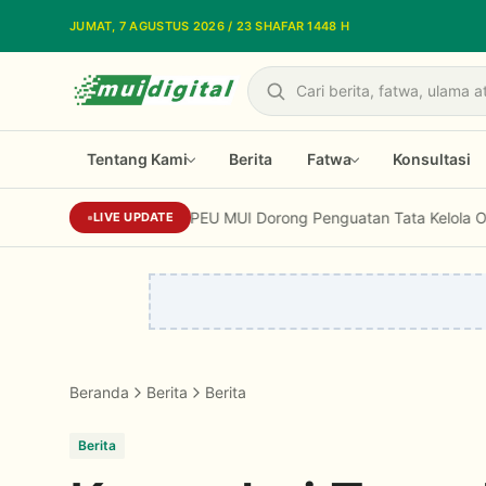
Lewati ke konten utama
JUMAT, 7 AGUSTUS 2026 / 23 SHAFAR 1448 H
Cari
Tentang Kami
Berita
Fatwa
Konsultasi
LPEU MUI Dorong Penguatan Tata Kelola Organisasi Um
LIVE UPDATE
Beranda
Berita
Berita
Berita