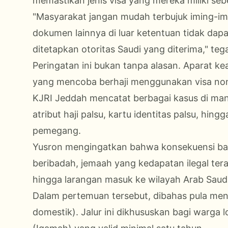
memastikan jenis visa yang mereka miliki se
"Masyarakat jangan mudah terbujuk iming-imin
dokumen lainnya di luar ketentuan tidak dapa
ditetapkan otoritas Saudi yang diterima," teg
Peringatan ini bukan tanpa alasan. Aparat k
yang mencoba berhaji menggunakan visa non
KJRI Jeddah mencatat berbagai kasus di m
atribut haji palsu, kartu identitas palsu, hi
pemegang.
Yusron mengingatkan bahwa konsekuensi bagi
beribadah, jemaah yang kedapatan ilegal ter
hingga larangan masuk ke wilayah Arab Saudi
Dalam pertemuan tersebut, dibahas pula mengen
domestik). Jalur ini dikhususkan bagi warga l