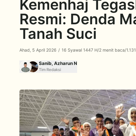
Kemenhaj Tegask
Resmi: Denda Ma
Tanah Suci
Ahad, 5 April 2026
/
16 Syawal 1447 H
/
2 menit baca
/
1.13
Sanib, Azharun N
Tim Redaksi