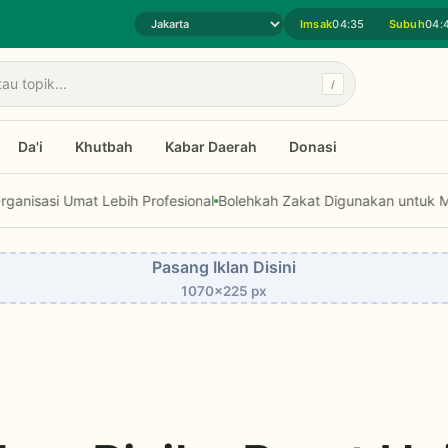
Imsak
04:35
Subuh
04:
Pilih daerah jadwal sholat
/
Da'i
Khutbah
Kabar Daerah
Donasi
at Lebih Profesional
Bolehkah Zakat Digunakan untuk Modal Usaha d
Pasang Iklan Disini
1070x225 px