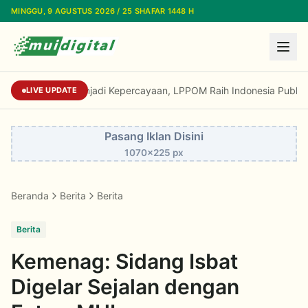
Lewati ke konten utama
MINGGU, 9 AGUSTUS 2026 / 25 SHAFAR 1448 H
Dari Reputasi Menjadi Kepercayaan, LPPOM Ra
LIVE UPDATE
Pasang Iklan Disini
1070x225 px
Beranda
Berita
Berita
Berita
Kemenag: Sidang Isbat
Digelar Sejalan dengan