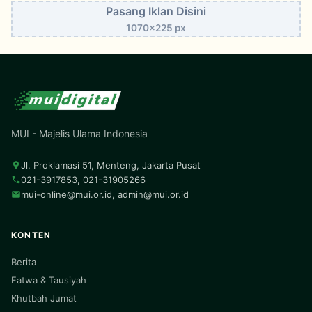
Pasang Iklan Disini
1070x225 px
MUI - Majelis Ulama Indonesia
Jl. Proklamasi 51, Menteng, Jakarta Pusat
021-3917853, 021-31905266
mui-online@mui.or.id
,
admin@mui.or.id
KONTEN
Berita
Fatwa & Tausiyah
Khutbah Jumat