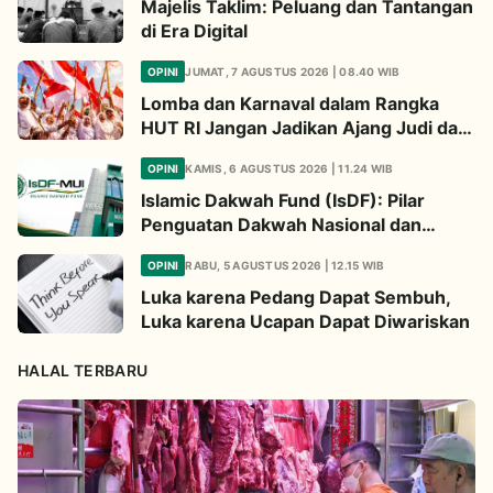
Majelis Taklim: Peluang dan Tantangan
di Era Digital
OPINI
JUMAT, 7 AGUSTUS 2026 | 08.40 WIB
Lomba dan Karnaval dalam Rangka
HUT RI Jangan Jadikan Ajang Judi dan
Kampanye LGBT
OPINI
KAMIS, 6 AGUSTUS 2026 | 11.24 WIB
Islamic Dakwah Fund (IsDF): Pilar
Penguatan Dakwah Nasional dan
Jembatan Kepedulian Umat Global
OPINI
RABU, 5 AGUSTUS 2026 | 12.15 WIB
Luka karena Pedang Dapat Sembuh,
Luka karena Ucapan Dapat Diwariskan
HALAL TERBARU