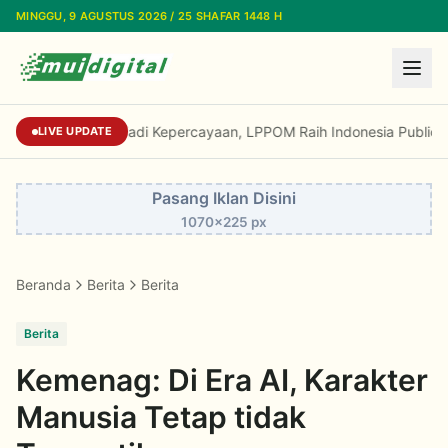
Lewati ke konten utama
MINGGU, 9 AGUSTUS 2026 / 25 SHAFAR 1448 H
Dari Reputasi Menjadi Kepercayaan, LPPOM Rai
LIVE UPDATE
Pasang Iklan Disini
1070x225 px
Beranda
Berita
Berita
Berita
Kemenag: Di Era AI, Karakter
Manusia Tetap tidak