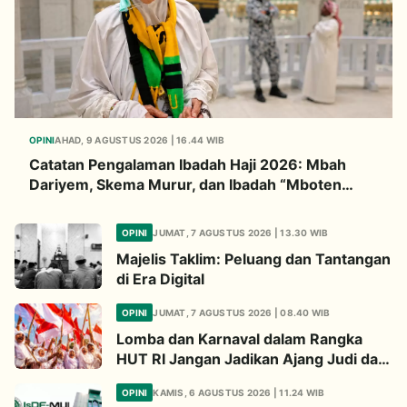
OPINI
AHAD, 9 AGUSTUS 2026 | 16.44 WIB
Catatan Pengalaman Ibadah Haji 2026: Mbah
Dariyem, Skema Murur, dan Ibadah “Mboten
Marem”
OPINI
JUMAT, 7 AGUSTUS 2026 | 13.30 WIB
Majelis Taklim: Peluang dan Tantangan
di Era Digital
OPINI
JUMAT, 7 AGUSTUS 2026 | 08.40 WIB
Lomba dan Karnaval dalam Rangka
HUT RI Jangan Jadikan Ajang Judi dan
Kampanye LGBT
OPINI
KAMIS, 6 AGUSTUS 2026 | 11.24 WIB