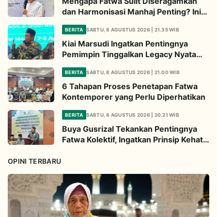
Mengapa Fatwa Sulit Diseragamkan
dan Harmonisasi Manhaj Penting? Ini
Penjelasan Kiai Cholil
BERITA
SABTU, 8 AGUSTUS 2026 | 21.35 WIB
Kiai Marsudi Ingatkan Pentingnya
Pemimpin Tinggalkan Legacy Nyata
untuk Umat
BERITA
SABTU, 8 AGUSTUS 2026 | 21.00 WIB
6 Tahapan Proses Penetapan Fatwa
Kontemporer yang Perlu Diperhatikan
BERITA
SABTU, 8 AGUSTUS 2026 | 20.21 WIB
Buya Gusrizal Tekankan Pentingnya
Fatwa Kolektif, Ingatkan Prinsip Kehati-
hatian
OPINI TERBARU