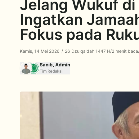
Jelang Wukuf di
Ingatkan Jamaah
Fokus pada Ruku
Kamis, 14 Mei 2026
/
26 Dzulqa'dah 1447 H
/
2 menit baca
Sanib, Admin
Tim Redaksi