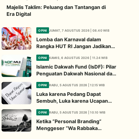
Majelis Taklim: Peluang dan Tantangan di
Era Digital
OPINI
JUMAT, 7 AGUSTUS 2026 | 08.40 WIB
Lomba dan Karnaval dalam
Rangka HUT RI Jangan Jadikan
Ajang Judi dan Kampanye LGBT
OPINI
KAMIS, 6 AGUSTUS 2026 | 11.24 WIB
Islamic Dakwah Fund (IsDF): Pilar
Penguatan Dakwah Nasional dan
Jembatan Kepedulian Umat
OPINI
RABU, 5 AGUSTUS 2026 | 12.15 WIB
Global
Luka karena Pedang Dapat
Sembuh, Luka karena Ucapan
Dapat Diwariskan
OPINI
RABU, 5 AGUSTUS 2026 | 10.10 WIB
Ketika “Personal Branding”
Menggeser “Wa Rabbaka
Fakabbir”