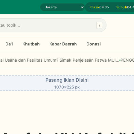
Imsak
04:35
Subuh
04:
Pilih daerah jadwal sholat
/
Da'i
Khutbah
Kabar Daerah
Donasi
a, Menjawab Isu Strategis Bangsa
Bolehkah Zakat Digunakan untuk 
Pasang Iklan Disini
1070x225 px