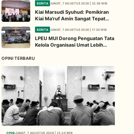
BERITA
JUMAT, 7 AGUSTUS 2026 | 22.58 WIB
2026
Kiai Marsudi Syuhud: Pemikiran
Kiai Ma'ruf Amin Sangat Tepat
Untuk Perbarui NU
BERITA
JUMAT, 7 AGUSTUS 2026 | 17.20 WIB
LPEU MUI Dorong Penguatan Tata
Kelola Organisasi Umat Lebih
Profesional
OPINI TERBARU
OPINI
JUMAT, 7 AGUSTUS 2026 | 13.30 WIB