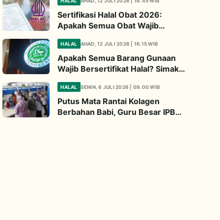
HALAL
AHAD, 12 JULI 2026 | 16.45 WIB
Diperhatikan
Sertifikasi Halal Obat 2026:
Apakah Semua Obat Wajib
Bersertifikat Halal? Begini
HALAL
AHAD, 12 JULI 2026 | 16.15 WIB
Penjelasannya
Apakah Semua Barang Gunaan
Wajib Bersertifikat Halal? Simak
Penjelasan Ini
HALAL
SENIN, 6 JULI 2026 | 09.00 WIB
Putus Mata Rantai Kolagen
Berbahan Babi, Guru Besar IPB
Kembangkan Alternatif Halal dari
Kulit Ikan