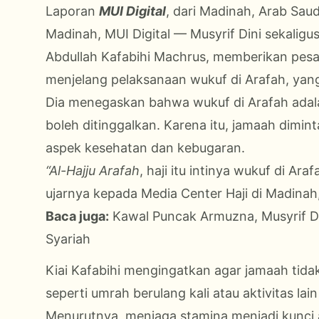
Laporan
MUI Digital
, dari Madinah, Arab Sau
Madinah, MUI Digital — Musyrif Dini sekalig
Abdullah Kafabihi Machrus, memberikan pesa
menjelang pelaksanaan wukuf di Arafah, yang
Dia menegaskan bahwa wukuf di Arafah adalah 
boleh ditinggalkan. Karena itu, jamaah dimin
aspek kesehatan dan kebugaran.
“Al-Hajju Arafah
, haji itu intinya wukuf di Ar
ujarnya kepada Media Center Haji di Madinah
Baca juga:
Kawal Puncak Armuzna, Musyrif Di
Syariah
Kiai Kafabihi mengingatkan agar jamaah tid
seperti umrah berulang kali atau aktivitas la
Menurutnya, menjaga stamina menjadi kunci a