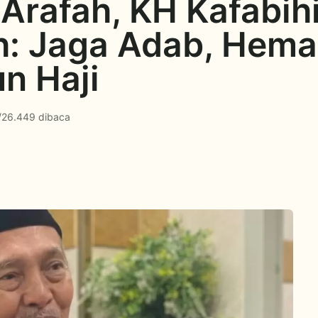
 Arafah, KH Kafabih
: Jaga Adab, Hema
n Haji
/
26.449 dibaca