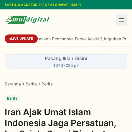
Lewati ke konten utama
SABTU, 8 AGUSTUS 2026 / 24 SHAFAR 1448 H
Buya Gusrizal Tekankan Pentingnya Fatwa Kole
LIVE UPDATE
Pasang Iklan Disini
1070x225 px
Beranda
Berita
Berita
Berita
Iran Ajak Umat Islam
Indonesia Jaga Persatuan,