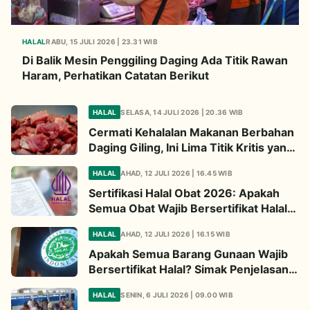
HALAL
RABU, 15 JULI 2026 | 23.31 WIB
Di Balik Mesin Penggiling Daging Ada Titik Rawan
Haram, Perhatikan Catatan Berikut
HALAL
SELASA, 14 JULI 2026 | 20.36 WIB
Cermati Kehalalan Makanan Berbahan
Daging Giling, Ini Lima Titik Kritis yang
Wajib Diperhatikan
HALAL
AHAD, 12 JULI 2026 | 16.45 WIB
Sertifikasi Halal Obat 2026: Apakah
Semua Obat Wajib Bersertifikat Halal?
Begini Penjelasannya
HALAL
AHAD, 12 JULI 2026 | 16.15 WIB
Apakah Semua Barang Gunaan Wajib
Bersertifikat Halal? Simak Penjelasan
Ini
HALAL
SENIN, 6 JULI 2026 | 09.00 WIB