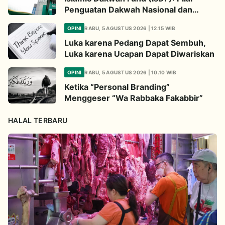
Penguatan Dakwah Nasional dan
Jembatan Kepedulian Umat Global
OPINI
RABU, 5 AGUSTUS 2026 | 12.15 WIB
Luka karena Pedang Dapat Sembuh,
Luka karena Ucapan Dapat Diwariskan
OPINI
RABU, 5 AGUSTUS 2026 | 10.10 WIB
Ketika “Personal Branding”
Menggeser “Wa Rabbaka Fakabbir”
HALAL TERBARU