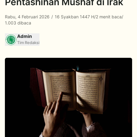
Pentashihan Mushaf di Irak
Rabu, 4 Februari 2026
/
16 Syakban 1447 H
/
2 menit baca
/
1.003 dibaca
Admin
Tim Redaksi