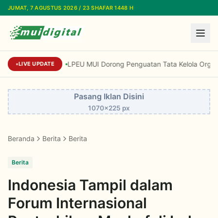
Lewati ke konten utama
JUMAT, 7 AGUSTUS 2026 / 23 SHAFAR 1448 H
LPEU MUI Dorong Penguatan Tata Kelola Organisa
LIVE UPDATE
Pasang Iklan Disini
1070x225 px
Beranda
Berita
Berita
Berita
Indonesia Tampil dalam
Forum Internasional