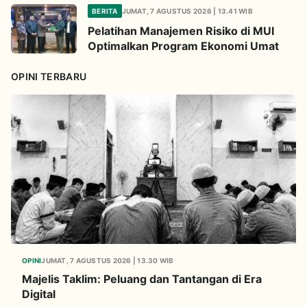
Pendaftaran untuk Hadiah Haram
BERITA
JUMAT, 7 AGUSTUS 2026 | 13.41 WIB
Hukumnya
Pelatihan Manajemen Risiko di MUI
Optimalkan Program Ekonomi Umat
OPINI TERBARU
OPINI
JUMAT, 7 AGUSTUS 2026 | 13.30 WIB
Majelis Taklim: Peluang dan Tantangan di Era
Digital