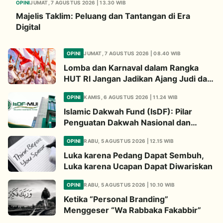
OPINI
JUMAT, 7 AGUSTUS 2026 | 13.30 WIB
Majelis Taklim: Peluang dan Tantangan di Era
Digital
OPINI
JUMAT, 7 AGUSTUS 2026 | 08.40 WIB
Lomba dan Karnaval dalam Rangka
HUT RI Jangan Jadikan Ajang Judi dan
Kampanye LGBT
OPINI
KAMIS, 6 AGUSTUS 2026 | 11.24 WIB
Islamic Dakwah Fund (IsDF): Pilar
Penguatan Dakwah Nasional dan
Jembatan Kepedulian Umat Global
OPINI
RABU, 5 AGUSTUS 2026 | 12.15 WIB
Luka karena Pedang Dapat Sembuh,
Luka karena Ucapan Dapat Diwariskan
OPINI
RABU, 5 AGUSTUS 2026 | 10.10 WIB
Ketika “Personal Branding”
Menggeser “Wa Rabbaka Fakabbir”