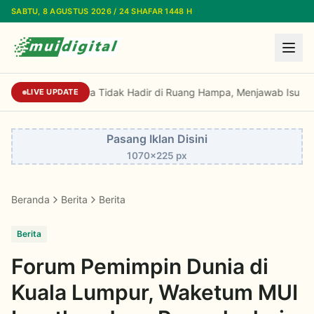
Lewati ke konten utama
SABTU, 8 AGUSTUS 2026 / 24 SHAFAR 1448 H
Sekjen MUI: Fatwa Tidak Hadir di Ruang Ham
LIVE UPDATE
Pasang Iklan Disini
1070x225 px
Beranda
Berita
Berita
Berita
Forum Pemimpin Dunia di
Kuala Lumpur, Waketum MUI