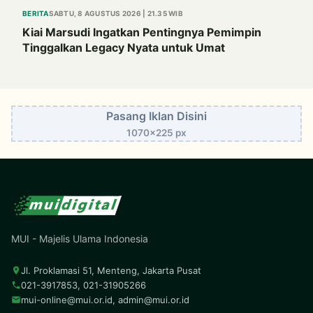
BERITA
SABTU, 8 AGUSTUS 2026 | 21.35 WIB
Kiai Marsudi Ingatkan Pentingnya Pemimpin
Tinggalkan Legacy Nyata untuk Umat
Pasang Iklan Disini
1070x225 px
MUI - Majelis Ulama Indonesia
Jl. Proklamasi 51, Menteng, Jakarta Pusat
021-3917853, 021-31905266
mui-online@mui.or.id
,
admin@mui.or.id