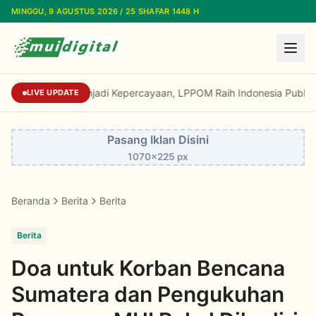
Lewati ke konten utama
MINGGU, 9 AGUSTUS 2026 / 25 SHAFAR 1448 H
Dari Reputasi Menjadi Kepercayaan, LPPOM Ra
LIVE UPDATE
Pasang Iklan Disini
1070x225 px
Beranda
Berita
Berita
Berita
Doa untuk Korban Bencana
Sumatera dan Pengukuhan