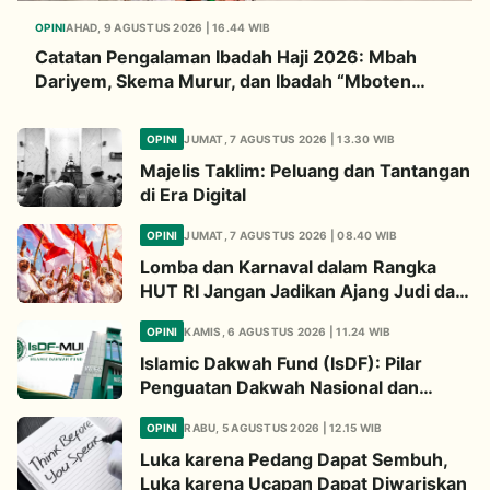
OPINI
AHAD, 9 AGUSTUS 2026 | 16.44 WIB
Catatan Pengalaman Ibadah Haji 2026: Mbah
Dariyem, Skema Murur, dan Ibadah “Mboten
Marem”
OPINI
JUMAT, 7 AGUSTUS 2026 | 13.30 WIB
Majelis Taklim: Peluang dan Tantangan
di Era Digital
OPINI
JUMAT, 7 AGUSTUS 2026 | 08.40 WIB
Lomba dan Karnaval dalam Rangka
HUT RI Jangan Jadikan Ajang Judi dan
Kampanye LGBT
OPINI
KAMIS, 6 AGUSTUS 2026 | 11.24 WIB
Islamic Dakwah Fund (IsDF): Pilar
Penguatan Dakwah Nasional dan
Jembatan Kepedulian Umat Global
OPINI
RABU, 5 AGUSTUS 2026 | 12.15 WIB
Luka karena Pedang Dapat Sembuh,
Luka karena Ucapan Dapat Diwariskan