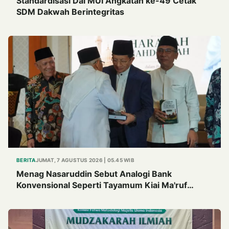
Standardisasi Dai MUI Angkatan ke-49 Cetak
SDM Dakwah Berintegritas
BERITA
JUMAT, 7 AGUSTUS 2026 | 05.45 WIB
Menag Nasaruddin Sebut Analogi Bank
Konvensional Seperti Tayamum Kiai Ma'ruf
Sangat Dahsyat