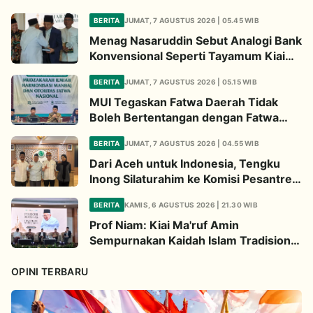
BERITA
JUMAT, 7 AGUSTUS 2026 | 05.45 WIB
Menag Nasaruddin Sebut Analogi Bank
Konvensional Seperti Tayamum Kiai
Ma'ruf Sangat Dahsyat
BERITA
JUMAT, 7 AGUSTUS 2026 | 05.15 WIB
MUI Tegaskan Fatwa Daerah Tidak
Boleh Bertentangan dengan Fatwa
Pusat
BERITA
JUMAT, 7 AGUSTUS 2026 | 04.55 WIB
Dari Aceh untuk Indonesia, Tengku
Inong Silaturahim ke Komisi Pesantren
MUI Perkuat Dakwah Ekologi
BERITA
KAMIS, 6 AGUSTUS 2026 | 21.30 WIB
Prof Niam: Kiai Ma'ruf Amin
Sempurnakan Kaidah Islam Tradisional
Lewat Inovasi Continuous
Improvement
OPINI TERBARU