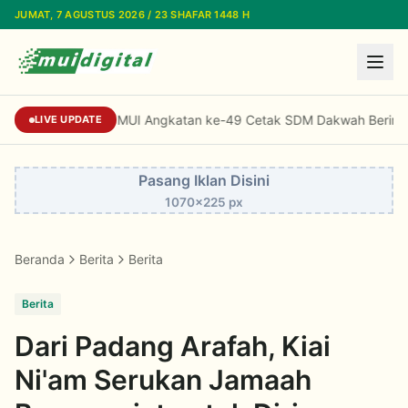
Lewati ke konten utama
JUMAT, 7 AGUSTUS 2026 / 23 SHAFAR 1448 H
Standardisasi Dai MUI Angkatan ke-49 Cetak
LIVE UPDATE
Pasang Iklan Disini
1070x225 px
Beranda
Berita
Berita
Berita
Dari Padang Arafah, Kiai
Ni'am Serukan Jamaah