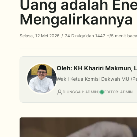
Uang adalah Ene
Mengalirkannya
Selasa, 12 Mei 2026
/
24 Dzulqa'dah 1447 H
/
5 menit bac
Oleh: KH Khariri Makmun, L
Wakil Ketua Komisi Dakwah MUI/P
DIUNGGAH: ADMIN
|
EDITOR: ADMIN