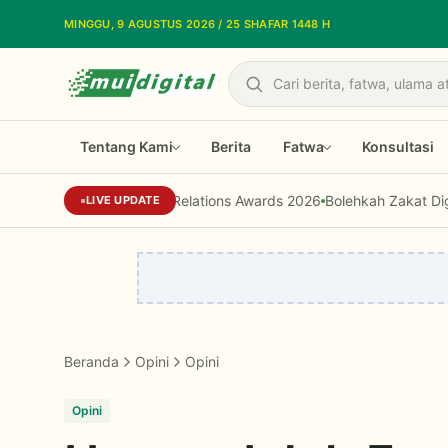
Lewati ke konten utama
MINGGU, 9 AGUSTUS 2026 / 25 SHAFAR 1448 H
Cari
Tentang Kami
Berita
Fatwa
Konsultasi
onesia Public Relations Awards 2026
Bolehkah Zakat Digunakan unt
LIVE UPDATE
Beranda
Opini
Opini
Opini