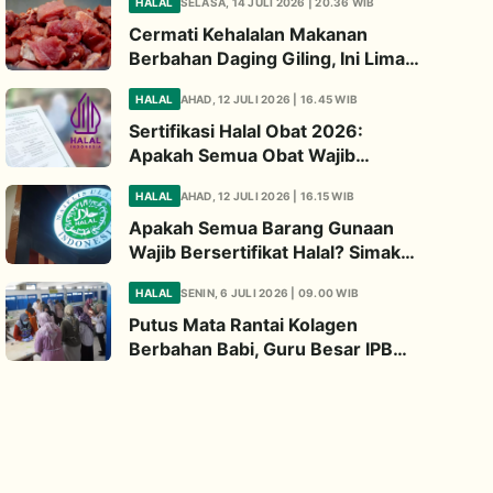
HALAL
SELASA, 14 JULI 2026 | 20.36 WIB
Cermati Kehalalan Makanan
Berbahan Daging Giling, Ini Lima
Titik Kritis yang Wajib
HALAL
AHAD, 12 JULI 2026 | 16.45 WIB
Diperhatikan
Sertifikasi Halal Obat 2026:
Apakah Semua Obat Wajib
Bersertifikat Halal? Begini
HALAL
AHAD, 12 JULI 2026 | 16.15 WIB
Penjelasannya
Apakah Semua Barang Gunaan
Wajib Bersertifikat Halal? Simak
Penjelasan Ini
HALAL
SENIN, 6 JULI 2026 | 09.00 WIB
Putus Mata Rantai Kolagen
Berbahan Babi, Guru Besar IPB
Kembangkan Alternatif Halal dari
Kulit Ikan