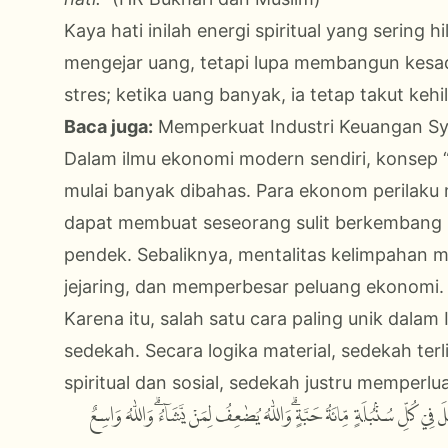
Kaya hati inilah energi spiritual yang sering
mengejar uang, tetapi lupa membangun kesadar
stres; ketika uang banyak, ia tetap takut kehi
Baca juga:
Memperkuat Industri Keuangan Sy
Dalam ilmu ekonomi modern sendiri, konsep 
mulai banyak dibahas. Para ekonom perilaku 
dapat membuat seseorang sulit berkembang 
pendek. Sebaliknya, mentalitas kelimpahan
jejaring, dan memperbesar peluang ekonomi.
Karena itu, salah satu cara paling unik dalam
sedekah. Secara logika material, sedekah te
spiritual dan sosial, sedekah justru memperlua
 فِيْ كُلِّ سُنْۢبُلَةٍ مِّائَةُ حَبَّةٍۗ وَاللّٰهُ يُضٰعِفُ لِمَنْ يَّشَاۤءُۗ وَاللّٰهُ وَاسِعٌ