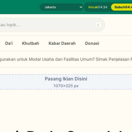
Imsak
04:34
Subuh
04:
Pilih daerah jadwal sholat
/
Da'i
Khutbah
Kabar Daerah
Donasi
uk Modal Usaha dan Fasilitas Umum? Simak Penjelasan Fatwa MUI...
Pasang Iklan Disini
1070x225 px