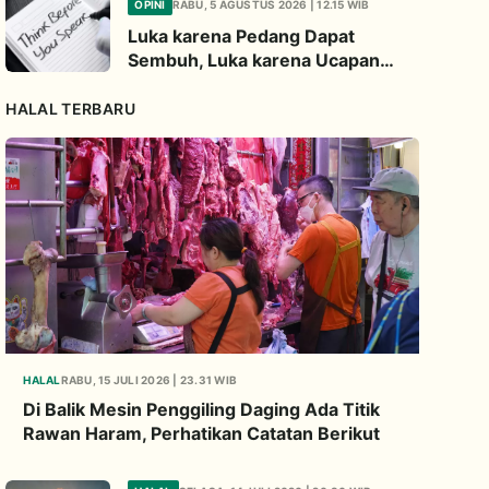
OPINI
RABU, 5 AGUSTUS 2026 | 12.15 WIB
Global
Luka karena Pedang Dapat
Sembuh, Luka karena Ucapan
Dapat Diwariskan
HALAL TERBARU
HALAL
RABU, 15 JULI 2026 | 23.31 WIB
Di Balik Mesin Penggiling Daging Ada Titik
Rawan Haram, Perhatikan Catatan Berikut