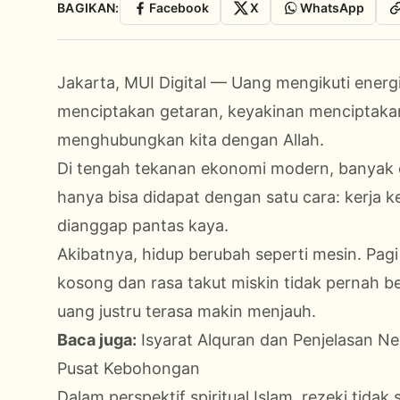
BAGIKAN:
Facebook
X
WhatsApp
Jakarta, MUI Digital — Uang mengikuti energi
menciptakan getaran, keyakinan menciptakan
menghubungkan kita dengan Allah.
Di tengah tekanan ekonomi modern, banyak
hanya bisa didapat dengan satu cara: kerja k
dianggap pantas kaya.
Akibatnya, hidup berubah seperti mesin. Pag
kosong dan rasa takut miskin tidak pernah be
uang justru terasa makin menjauh.
Baca juga:
Isyarat Alquran dan Penjelasan 
Pusat Kebohongan
Dalam perspektif spiritual Islam, rezeki tida