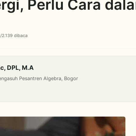
rgi, Perlu Cara dal
a
/
2.139 dibaca
c, DPL, M.A
engasuh Pesantren Algebra, Bogor