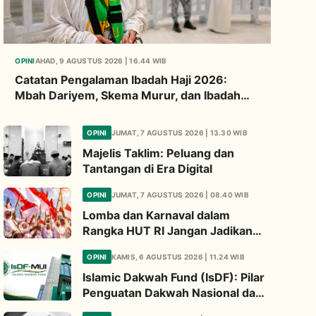
OPINI
AHAD, 9 AGUSTUS 2026 | 16.44 WIB
Catatan Pengalaman Ibadah Haji 2026:
Mbah Dariyem, Skema Murur, dan Ibadah
“Mboten Marem”
OPINI
JUMAT, 7 AGUSTUS 2026 | 13.30 WIB
Majelis Taklim: Peluang dan
Tantangan di Era Digital
OPINI
JUMAT, 7 AGUSTUS 2026 | 08.40 WIB
Lomba dan Karnaval dalam
Rangka HUT RI Jangan Jadikan
Ajang Judi dan Kampanye LGBT
OPINI
KAMIS, 6 AGUSTUS 2026 | 11.24 WIB
Islamic Dakwah Fund (IsDF): Pilar
Penguatan Dakwah Nasional dan
Jembatan Kepedulian Umat