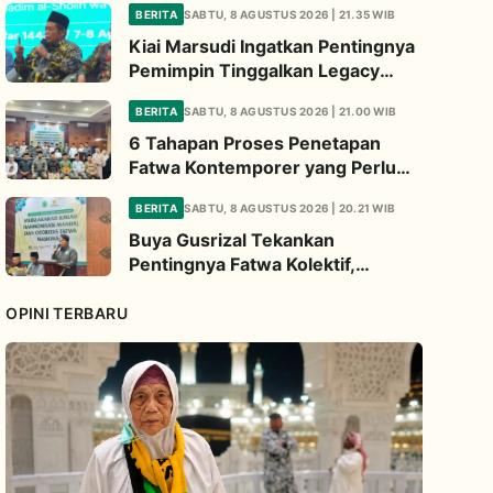
BERITA
SABTU, 8 AGUSTUS 2026 | 21.35 WIB
Kiai Cholil
Kiai Marsudi Ingatkan Pentingnya
Pemimpin Tinggalkan Legacy
Nyata untuk Umat
BERITA
SABTU, 8 AGUSTUS 2026 | 21.00 WIB
6 Tahapan Proses Penetapan
Fatwa Kontemporer yang Perlu
Diperhatikan
BERITA
SABTU, 8 AGUSTUS 2026 | 20.21 WIB
Buya Gusrizal Tekankan
Pentingnya Fatwa Kolektif,
Ingatkan Prinsip Kehati-hatian
OPINI TERBARU