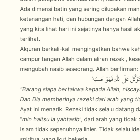
Ada dimensi batin yang sering dilupakan man
ketenangan hati, dan hubungan dengan Allah 
yang kita lihat hari ini sejatinya hanya hasil 
terlihat.
Alquran berkali-kali mengingatkan bahwa kehi
campur tangan Allah dalam aliran rezeki, 
mengubah nasib seseorang. Allah berfirman:
َتَوَكَّلۡ عَلَى اللّٰهِ فَهُوَ حَسۡبُهٗ
“Barang siapa bertakwa kepada Allah, niscay
Dan Dia memberinya rezeki dari arah yang ti
Ayat ini menarik. Rezeki tidak selalu datang d
“
min haitsu la yahtasib
”, dari arah yang tidak
Islam tidak sepenuhnya linier. Tidak selalu id
spiritual yang ikut bekerja.