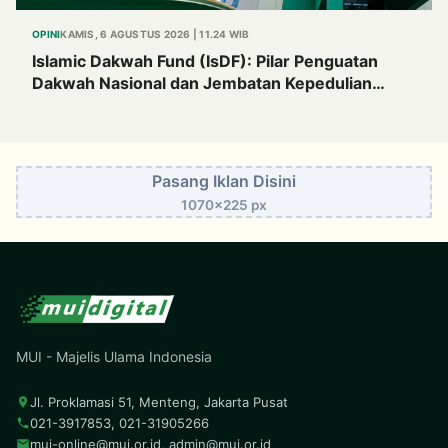
OPINI
KAMIS, 6 AGUSTUS 2026 | 11.24 WIB
Islamic Dakwah Fund (IsDF): Pilar Penguatan
Dakwah Nasional dan Jembatan Kepedulian
Umat Global
Pasang Iklan Disini
1070x225 px
MUI - Majelis Ulama Indonesia
Jl. Proklamasi 51, Menteng, Jakarta Pusat
021-3917853, 021-31905266
mui-online@mui.or.id
,
admin@mui.or.id