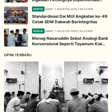
Fatwa Soal Palestina
BERITA
JUMAT, 7 AGUSTUS 2026 | 06.05 WIB
Standardisasi Dai MUI Angkatan ke-49
Cetak SDM Dakwah Berintegritas
BERITA
JUMAT, 7 AGUSTUS 2026 | 05.45 WIB
Menag Nasaruddin Sebut Analogi Bank
Konvensional Seperti Tayamum Kiai
Ma'ruf Sangat Dahsyat
OPINI TERBARU