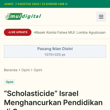
Lewati ke konten utama
JUMAT, 7 AGUSTUS 2026 / 23 SHAFAR 1448 H
Wasek Komisi Fatwa MUI: Lomba Agustusan Boleh,
LIVE UPDATE
Pasang Iklan Disini
1070x225 px
Beranda
Opini
Opini
Opini
“Scholasticide” Israel
Menghancurkan Pendidikan