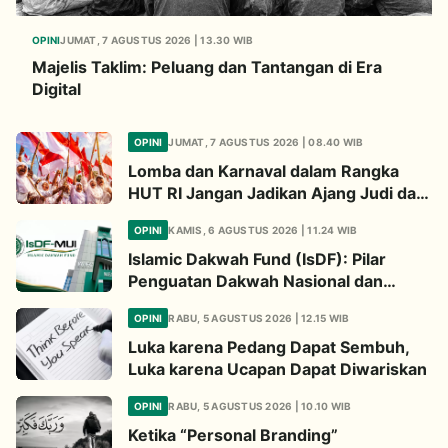
OPINI
JUMAT, 7 AGUSTUS 2026 | 13.30 WIB
Majelis Taklim: Peluang dan Tantangan di Era
Digital
OPINI
JUMAT, 7 AGUSTUS 2026 | 08.40 WIB
Lomba dan Karnaval dalam Rangka
HUT RI Jangan Jadikan Ajang Judi dan
Kampanye LGBT
OPINI
KAMIS, 6 AGUSTUS 2026 | 11.24 WIB
Islamic Dakwah Fund (IsDF): Pilar
Penguatan Dakwah Nasional dan
Jembatan Kepedulian Umat Global
OPINI
RABU, 5 AGUSTUS 2026 | 12.15 WIB
Luka karena Pedang Dapat Sembuh,
Luka karena Ucapan Dapat Diwariskan
OPINI
RABU, 5 AGUSTUS 2026 | 10.10 WIB
Ketika “Personal Branding”