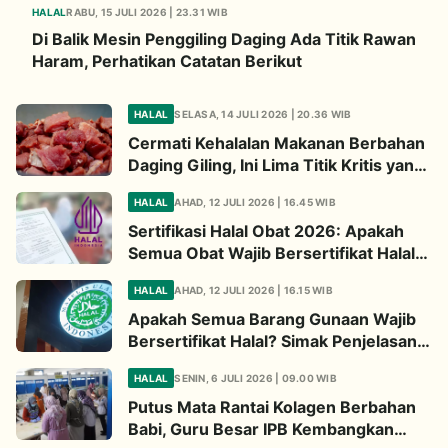
HALAL
RABU, 15 JULI 2026 | 23.31 WIB
Di Balik Mesin Penggiling Daging Ada Titik Rawan
Haram, Perhatikan Catatan Berikut
HALAL
SELASA, 14 JULI 2026 | 20.36 WIB
Cermati Kehalalan Makanan Berbahan
Daging Giling, Ini Lima Titik Kritis yang
Wajib Diperhatikan
HALAL
AHAD, 12 JULI 2026 | 16.45 WIB
Sertifikasi Halal Obat 2026: Apakah
Semua Obat Wajib Bersertifikat Halal?
Begini Penjelasannya
HALAL
AHAD, 12 JULI 2026 | 16.15 WIB
Apakah Semua Barang Gunaan Wajib
Bersertifikat Halal? Simak Penjelasan
Ini
HALAL
SENIN, 6 JULI 2026 | 09.00 WIB
Putus Mata Rantai Kolagen Berbahan
Babi, Guru Besar IPB Kembangkan