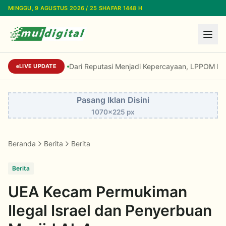
Lewati ke konten utama
MINGGU, 9 AGUSTUS 2026 / 25 SHAFAR 1448 H
Dari Reputasi Menjadi Kepercayaan, LPPOM Raih I
LIVE UPDATE
Pasang Iklan Disini
1070x225 px
Beranda
Berita
Berita
Berita
UEA Kecam Permukiman
Ilegal Israel dan Penyerbuan