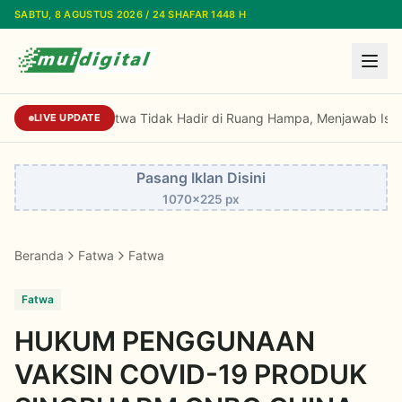
Lewati ke konten utama
SABTU, 8 AGUSTUS 2026 / 24 SHAFAR 1448 H
Sekjen MUI: Fatwa Tidak Hadir di Ruang Hampa, Menjawab Isu St
LIVE UPDATE
Pasang Iklan Disini
1070x225 px
Beranda
Fatwa
Fatwa
Fatwa
HUKUM PENGGUNAAN
VAKSIN COVID-19 PRODUK