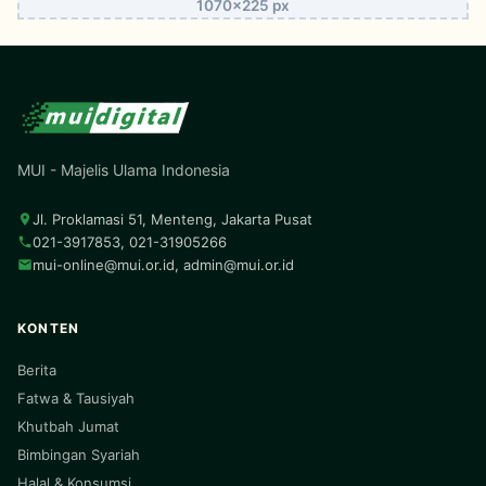
1070x225 px
MUI - Majelis Ulama Indonesia
Jl. Proklamasi 51, Menteng, Jakarta Pusat
021-3917853, 021-31905266
mui-online@mui.or.id
,
admin@mui.or.id
KONTEN
Berita
Fatwa & Tausiyah
Khutbah Jumat
Bimbingan Syariah
Halal & Konsumsi