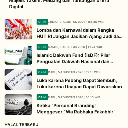
Majelis Taklim: Peluang dan Tantangan di Era
Digital
OPINI
JUMAT, 7 AGUSTUS 2026 | 08.40 WIB
Lomba dan Karnaval dalam Rangka
HUT RI Jangan Jadikan Ajang Judi dan
Kampanye LGBT
OPINI
KAMIS, 6 AGUSTUS 2026 | 11.24 WIB
Islamic Dakwah Fund (IsDF): Pilar
Penguatan Dakwah Nasional dan
Jembatan Kepedulian Umat Global
OPINI
RABU, 5 AGUSTUS 2026 | 12.15 WIB
Luka karena Pedang Dapat Sembuh,
Luka karena Ucapan Dapat Diwariskan
OPINI
RABU, 5 AGUSTUS 2026 | 10.10 WIB
Ketika “Personal Branding”
Menggeser “Wa Rabbaka Fakabbir”
HALAL TERBARU