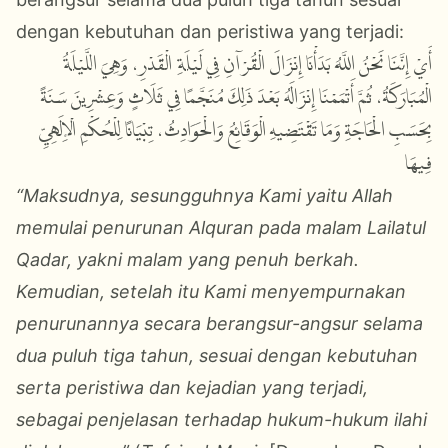
dengan kebutuhan dan peristiwa yang terjadi:
أَيْ إِنَّنَا نَحْنُ اللَّهُ بَدَأْنَا إِنْزَالَ الْقُرْآنِ فِي لَيْلَةِ الْقَدْرِ، وَهِيَ اللَّيْلَةُ
الْمُبَارَكَةُ، ثُمَّ أَتْمَمْنَا إِنْزَالَهُ بَعْدَ ذَلِكَ مُنَجَّمًا فِي ثَلَاثٍ وَعِشْرِينَ سَنَةً
بِحَسَبِ الْحَاجَةِ وَمَا تَقْتَضِيهِ الْوَقَائِعُ وَالْحَوَادِثُ، تِبْيَانًا لِلْحُكْمِ الْإِلَهِيِّ
فِيهَا
“Maksudnya, sesungguhnya Kami yaitu Allah
memulai penurunan Alquran pada malam Lailatul
Qadar, yakni malam yang penuh berkah.
Kemudian, setelah itu Kami menyempurnakan
penurunannya secara berangsur-angsur selama
dua puluh tiga tahun, sesuai dengan kebutuhan
serta peristiwa dan kejadian yang terjadi,
sebagai penjelasan terhadap hukum-hukum ilahi