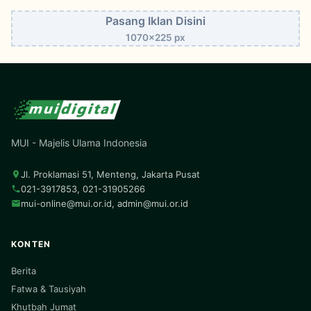
Pasang Iklan Disini
1070x225 px
MUI - Majelis Ulama Indonesia
Jl. Proklamasi 51, Menteng, Jakarta Pusat
021-3917853, 021-31905266
mui-online@mui.or.id
,
admin@mui.or.id
KONTEN
Berita
Fatwa & Tausiyah
Khutbah Jumat