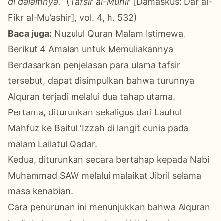
di dalamnya.”
(
Tafsir al-Munir
[Damaskus: Dar al-
Fikr al-Mu’ashir], vol. 4, h. 532)
Baca juga:
Nuzulul Quran Malam Istimewa,
Berikut 4 Amalan untuk Memuliakannya
Berdasarkan penjelasan para ulama tafsir
tersebut, dapat disimpulkan bahwa turunnya
Alquran terjadi melalui dua tahap utama.
Pertama, diturunkan sekaligus dari Lauhul
Mahfuz ke Baitul ‘Izzah di langit dunia pada
malam Lailatul Qadar.
Kedua, diturunkan secara bertahap kepada Nabi
Muhammad SAW melalui malaikat Jibril selama
masa kenabian.
Cara penurunan ini menunjukkan bahwa Alquran