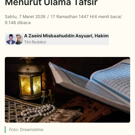
Menurut Ulama Tafsir
Sabtu, 7 Maret 2026
/
17 Ramadhan 1447 H
/
4 menit baca
/
9.148 dibaca
A Zaeini Misbaahuddin Asyuari, Hakim
Tim Redaksi
Foto: Dreamstime