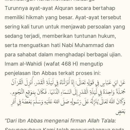
Turunnya ayat-ayat Alquran secara bertahap
memiliki hikmah yang besar. Ayat-ayat tersebut
sering kali turun untuk menjawab persoalan yang
sedang terjadi, memberikan tuntunan hukum,
serta menguatkan hati Nabi Muhammad dan
para sahabat dalam menghadapi berbagai ujian.
Imam al-Wahidi (wafat 468 H) mengutip
penjelasan Ibn Abbas terkait proses ini:
عَنْ ابْنِ عَبَّاسٍ فِي قَوْلِهِ تَعَالَى: إِنَّا أَنْزَلْنَاهُ فِي لَيْلَةِ الْقَدْر. أُنْزِلَ الْقُرْآنُ
جُمْلَةً وَاحِدَةً فِي لَيْلَةِ الْقَدْرِ إِلَى السَّمَاءِ الدُّنْيَا، فَكَانَ بِمَوْقِعِ النُّجُومِ،
وَكَانَ اللَّهُ تَعَالَى يُنَزِّلُهُ عَلَى رَسُولِهِ صَلَى اللهُ عَلَيْهِ وَسَلَّمَ بَعْضَهُ فِي أَثَرِ
بَعْضٍ
“Dari Ibn Abbas mengenai firman Allah Ta’ala:
Sesungguhnya Kami telah menurunkannya pada