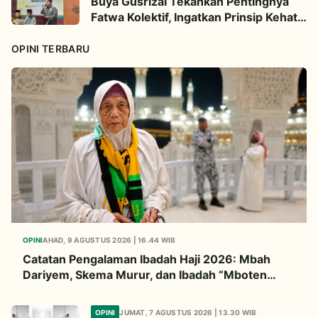
Buya Gusrizal Tekankan Pentingnya
Fatwa Kolektif, Ingatkan Prinsip Kehati-
hatian
OPINI TERBARU
OPINI
AHAD, 9 AGUSTUS 2026 | 16.44 WIB
Catatan Pengalaman Ibadah Haji 2026: Mbah
Dariyem, Skema Murur, dan Ibadah “Mboten
Marem”
OPINI
JUMAT, 7 AGUSTUS 2026 | 13.30 WIB