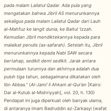
pada malam Lailatul Qadar. Ada pula yang
mengatakan bahwa Jibril AS menurunkannya
sekaligus pada malam Lailatul Qadar dari Lauh
al-Mahfuz ke langit dunia, ke Baitul ‘Izzah.
Kemudian Jibril mendiktekannya kepada para
malaikat penulis (as-safarah). Setelah itu, Jibril
menurunkannya kepada Nabi SAW secara
bertahap, sedikit demi sedikit. Jarak antara
permulaan turunnya dan akhirnya adalah dua
puluh tiga tahun, sebagaimana dikatakan oleh
Ibn Abbas.”
(
Al-Jami’ li Ahkam al-Qur’an
[Kairo:
Dar al-Kutub al-Mishriyyah], vol. 20, h. 130)
Pendapat ini juga diperkuat oleh banyak ulama,
di antaranya Imam Badruddin az-Zarkasyi (wafat