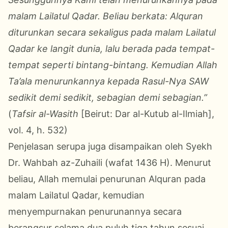
malam Lailatul Qadar. Beliau berkata: Alquran
diturunkan secara sekaligus pada malam Lailatul
Qadar ke langit dunia, lalu berada pada tempat-
tempat seperti bintang-bintang. Kemudian Allah
Ta’ala menurunkannya kepada Rasul-Nya SAW
sedikit demi sedikit, sebagian demi sebagian.”
(
Tafsir al-Wasith
[Beirut: Dar al-Kutub al-Ilmiah],
vol. 4, h. 532)
Penjelasan serupa juga disampaikan oleh Syekh
Dr. Wahbah az-Zuhaili (wafat 1436 H). Menurut
beliau, Allah memulai penurunan Alquran pada
malam Lailatul Qadar, kemudian
menyempurnakan penurunannya secara
berangsur selama dua puluh tiga tahun sesuai