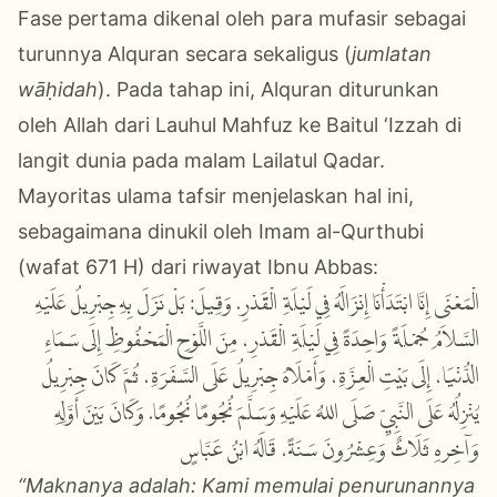
Fase pertama dikenal oleh para mufasir sebagai
turunnya Alquran secara sekaligus (
jumlatan
wāḥidah
). Pada tahap ini, Alquran diturunkan
oleh Allah dari Lauhul Mahfuz ke Baitul ‘Izzah di
langit dunia pada malam Lailatul Qadar.
Mayoritas ulama tafsir menjelaskan hal ini,
sebagaimana dinukil oleh Imam al-Qurthubi
(wafat 671 H) dari riwayat Ibnu Abbas:
الْمَعْنَى إِنَّا ابْتَدَأْنَا إِنْزَالَهُ فِي لَيْلَةِ الْقَدْرِ. وَقِيلَ: بَلْ نَزَلَ بِهِ جِبْرِيلُ عَلَيْهِ
السَّلاَمُ جُمْلَةً وَاحِدَةً فِي لَيْلَةِ الْقَدْرِ، مِنَ اللَّوْحِ الْمَحْفُوظِ إِلَى سَمَاءِ
الدُّنْيَا، إِلَى بَيْتِ الْعِزَّةِ، وَأَمْلَاهُ جِبْرِيلُ عَلَى السَّفَرَةِ، ثُمَّ كَانَ جِبْرِيلُ
يُنْزِلُهُ عَلَى النَّبِيِّ صَلَى اللهُ عَلَيْهِ وَسَلَّمَ نُجُومًا نُجُومًا. وَكَانَ بَيْنَ أَوَّلِهِ
وَآخِرهِ ثَلَاثٌ وَعِشْرُونَ سَنَةً، قَالَهُ ابْنُ عَبَّاسٍ
“Maknanya adalah: Kami memulai penurunannya