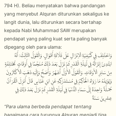
794 H). Beliau menyatakan bahwa pandangan
yang menyebut Alquran diturunkan sekaligus ke
langit dunia, lalu diturunkan secara bertahap
kepada Nabi Muhammad SAW merupakan
pendapat yang paling kuat serta paling banyak
dipegang oleh para ulama:
وَاخْتُلِفَ فِي كَيْفِيَّةِ الْإِنْزَالِ عَلَى ثَلَاثَةِ أَقْوَالٍ. وَالْقَوْلُ الثَّالِثُ: أَنَّهُ
ابْتُدِئَ إِنْزَالُهُ فِي لَيْلَةِ الْقَدْرِ ثُمَّ نَزَلَ بَعْدَ ذَلِكَ مُنَجَّمًا فِي أَوْقَاتٍ مُخْتَلِفَةٍ
مِنْ سَائِرِ الْأَوْقَاتِ. وَالْقَوْلُ الْأَوَّلُ أَشْهُرُ وَأَصَحُّ وَإِلَيْهِ ذَهَبَ الْأَكْثَرُونَ
وَيُؤَيِّدُهُ مَا رَوَاهُ الْحَاكِمُ فِي مُسْتَدْرَكِهِ عَنِ ابْنِ عَبَّاسٍ قَالَ أُنْزِلَ الْقُرْآنُ
جُمْلَةً وَاحِدَةً إِلَى سَمَاءِ الدُّنْيَا فِي لَيْلَةِ الْقَدْرِ ثُمَّ نَزَلَ بَعْدَ ذَلِكَ فِي
عِشْرِينَ سَنَةً
“Para ulama berbeda pendapat tentang
bagaimana cara turunnya Alquran menjadi tiga