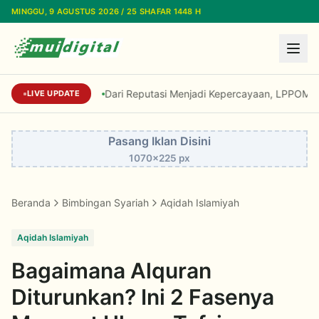
Lewati ke konten utama
MINGGU, 9 AGUSTUS 2026 / 25 SHAFAR 1448 H
Dari Reputasi Menjadi Kepercayaan, LPPOM Raih 
LIVE UPDATE
Pasang Iklan Disini
1070x225 px
Beranda
Bimbingan Syariah
Aqidah Islamiyah
Aqidah Islamiyah
Bagaimana Alquran
Diturunkan? Ini 2 Fasenya