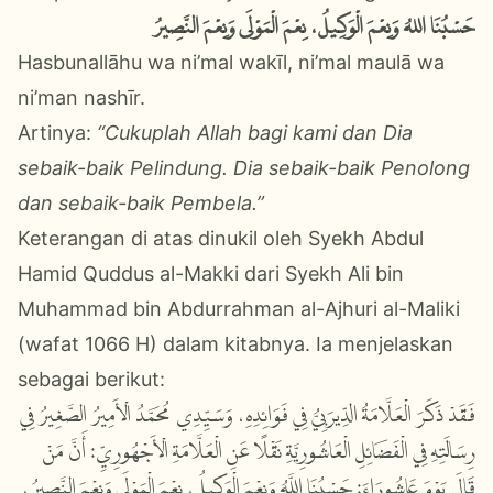
حَسْبُنَا اللهُ وَنِعْمَ الْوَكِيلُ، نِعْمَ الْمَوْلَى وَنِعْمَ النَّصِيرُ
Hasbunallāhu wa ni’mal wakīl, ni’mal maulā wa
ni’man nashīr.
Artinya:
“Cukuplah Allah bagi kami dan Dia
sebaik-baik Pelindung. Dia sebaik-baik Penolong
dan sebaik-baik Pembela.”
Keterangan di atas dinukil oleh Syekh Abdul
Hamid Quddus al-Makki dari Syekh Ali bin
Muhammad bin Abdurrahman al-Ajhuri al-Maliki
(wafat 1066 H) dalam kitabnya. Ia menjelaskan
sebagai berikut:
فَقَدْ ذَكَرَ الْعَلَّامَةُ الدِّيرَبِيُّ فِي فَوَائِدِهِ، وَسَيِّدِي مُحَمَّدُ الْأَمِيرُ الصَّغِيرُ فِي
رِسَالَتِهِ فِي الْفَضَائِلِ الْعَاشُورِيَّةِ نَقْلًا عَنِ الْعَلَّامَةِ الْأَجْهُورِيِّ: أَنَّ مَنْ
قَالَ يَوْمَ عَاشُورَاءَ: حَسْبُنَا اللَّهُ وَنِعْمَ الْوَكِيلُ، نِعْمَ الْمَوْلَى وَنِعْمَ النَّصِيرُ،