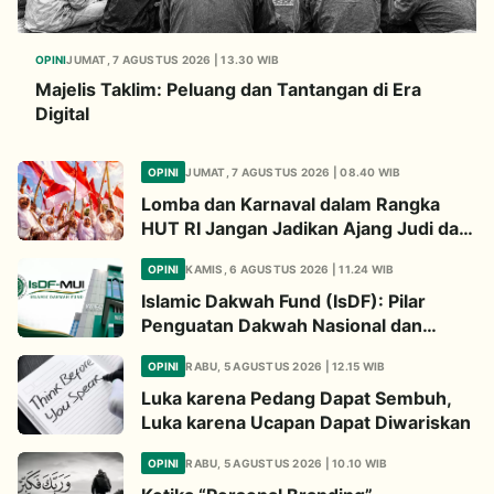
OPINI
JUMAT, 7 AGUSTUS 2026 | 13.30 WIB
Majelis Taklim: Peluang dan Tantangan di Era
Digital
OPINI
JUMAT, 7 AGUSTUS 2026 | 08.40 WIB
Lomba dan Karnaval dalam Rangka
HUT RI Jangan Jadikan Ajang Judi dan
Kampanye LGBT
OPINI
KAMIS, 6 AGUSTUS 2026 | 11.24 WIB
Islamic Dakwah Fund (IsDF): Pilar
Penguatan Dakwah Nasional dan
Jembatan Kepedulian Umat Global
OPINI
RABU, 5 AGUSTUS 2026 | 12.15 WIB
Luka karena Pedang Dapat Sembuh,
Luka karena Ucapan Dapat Diwariskan
OPINI
RABU, 5 AGUSTUS 2026 | 10.10 WIB