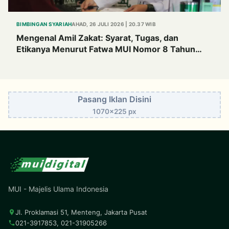
BIMBINGAN SYARIAH
AHAD, 26 JULI 2026 | 20.37 WIB
Mengenal Amil Zakat: Syarat, Tugas, dan
Etikanya Menurut Fatwa MUI Nomor 8 Tahun
2011
Pasang Iklan Disini
1070x225 px
MUI - Majelis Ulama Indonesia
Jl. Proklamasi 51, Menteng, Jakarta Pusat
021-3917853, 021-31905266