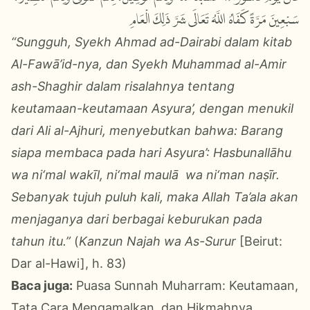
سَبْعِينَ مَرَّةً كَفَاهُ اللَّهُ تَعَالَى شَرَّ ذَلِكَ الْعَامِ
“Sungguh, Syekh Ahmad ad-Dairabi dalam kitab
Al-Fawā’id-nya, dan Syekh Muhammad al-Amir
ash-Shaghir dalam risalahnya tentang
keutamaan-keutamaan Asyura’, dengan menukil
dari Ali al-Ajhuri, menyebutkan bahwa: Barang
siapa membaca pada hari Asyura’: Hasbunallāhu
wa ni‘mal wakīl, ni‘mal maulā wa ni‘man naṣīr.
Sebanyak tujuh puluh kali, maka Allah Ta’ala akan
menjaganya dari berbagai keburukan pada
tahun itu.”
(
Kanzun Najah wa As-Surur
[Beirut:
Dar al-Hawi], h. 83)
Baca juga:
Puasa Sunnah Muharram: Keutamaan,
Tata Cara Mengamalkan, dan Hikmahnya