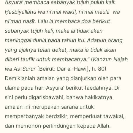
Asyura’ membaca sebanyak tujuh puluh kali:
Ḥasbiyallāhu wa ni‘mal wakīl, ni‘mal maulā wa
ni‘man naṣīr. Lalu ia membaca doa berikut
sebanyak tujuh kali, maka ia tidak akan
meninggal dunia pada tahun itu. Adapun orang
yang ajalnya telah dekat, maka ia tidak akan
diberi taufik untuk membacanya.”
(
Kanzun Najah
wa As-Surur
[Beirut: Dar al-Hawi], h. 80)
Demikianlah amalan yang dianjurkan oleh para
ulama pada hari Asyura’ berikut faedahnya. Di
sini perlu digarisbawahi, bahwa hakikatnya
amalan ini merupakan sarana untuk
memperbanyak berdzikir, memperkuat tawakal,
dan memohon perlindungan kepada Allah.