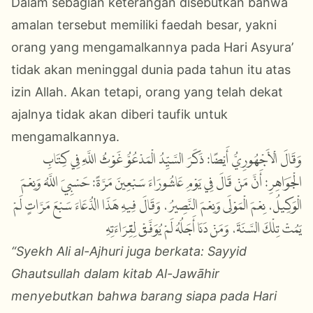
Dalam sebagian keterangan disebutkan bahwa
amalan tersebut memiliki faedah besar, yakni
orang yang mengamalkannya pada Hari Asyura’
tidak akan meninggal dunia pada tahun itu atas
izin Allah. Akan tetapi, orang yang telah dekat
ajalnya tidak akan diberi taufik untuk
mengamalkannya.
وَقَالَ الْأَجْهُورِيُّ أَيْضًا: ذَكَرَ السَّيِّدُ الْمَدْعُوُّ غَوْثُ اللَّهِ فِي كِتَابِ
الْجَوَاهِرِ: أَنَّ مَنْ قَالَ فِي يَوْمِ عَاشُورَاءَ سَبْعِينَ مَرَّةً: حَسْبِيَ اللَّهُ وَنِعْمَ
الْوَكِيلُ، نِعْمَ الْمَوْلَى وَنِعْمَ النَّصِيرُ، وَقَالَ فِيهِ هَذَا الدُّعَاءَ سَبْعَ مَرَّاتٍ لَمْ
يَمُتْ تِلْكَ السَّنَةَ، وَمَنْ دَنَا أَجَلُهُ لَمْ يُوَفَّقْ لِقِرَاءَتِهِ
“Syekh Ali al-Ajhuri juga berkata: Sayyid
Ghautsullah dalam kitab Al-Jawāhir
menyebutkan bahwa barang siapa pada Hari