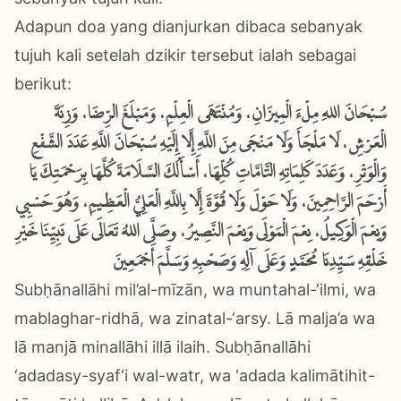
Adapun doa yang dianjurkan dibaca sebanyak
tujuh kali setelah dzikir tersebut ialah sebagai
berikut:
سُبْحَانَ اللهِ مِلْءَ الْمِيزَانِ، وَمُنْتَهَى الْعِلْمِ، وَمَبْلَغَ الرِّضَا، وَزِنَةَ
الْعَرْشِ، لَا مَلْجَأَ وَلَا مَنْجَى مِنَ اللَّهِ إِلَّا إِلَيْهِ سُبْحَانَ اللَّهِ عَدَدَ الشَّفْعِ
وَالْوَتْرِ، وَعَدَدَ كَلِمَاتِهِ التَّامَّاتِ كُلِّهَا، أَسْأَلُكَ السَّلَامَةَ كُلَّهَا بِرَحْمَتِكَ يَا
أَرْحَمَ الرَّاحِمِينَ، وَلَا حَوْلَ وَلَا قُوَّةَ إِلَّا بِاللَّهِ الْعَلِيُّ الْعَظِيمِ، وَهُوَ حَسْبِي
وَنِعْمَ الْوَكِيلُ، نِعْمَ الْمَوْلَى وَنِعْمَ النَّصِيرُ، وصَلَّى اللهُ تَعَالَى عَلَى نَبِيِّنَا خَيْرِ
خَلْقِهِ سَيِّدِنَا مُحَمَّدٍ وَعَلَى آلِهِ وَصَحْبِهِ وَسَلَّمَ أَجْمَعِينَ
Subḥānallāhi mil’al-mīzān, wa muntahal-‘ilmi, wa
mablaghar-ridhā, wa zinatal-‘arsy. Lā malja’a wa
lā manjā minallāhi illā ilaih. Subḥānallāhi
‘adadasy-syaf‘i wal-watr, wa ‘adada kalimātihit-