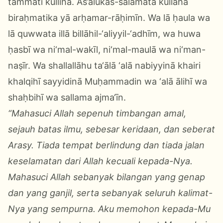
tāmmāti kullihā. As’alukas-salāmata kullahā
biraḥmatika yā arḥamar-rāḥimīn. Wa lā ḥaula wa
lā quwwata illā billāhil-‘aliyyil-‘adhīm, wa huwa
ḥasbī wa ni‘mal-wakīl, ni‘mal-maulā wa ni‘man-
naṣīr. Wa shallallāhu ta‘ālā ‘alā nabiyyinā khairi
khalqihī sayyidinā Muḥammadin wa ‘alā ālihī wa
shaḥbihī wa sallama ajma‘īn.
“Mahasuci Allah sepenuh timbangan amal,
sejauh batas ilmu, sebesar keridaan, dan seberat
Arasy. Tiada tempat berlindung dan tiada jalan
keselamatan dari Allah kecuali kepada-Nya.
Mahasuci Allah sebanyak bilangan yang genap
dan yang ganjil, serta sebanyak seluruh kalimat-
Nya yang sempurna. Aku memohon kepada-Mu