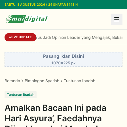
Lewati ke konten utama
SABTU, 8 AGUSTUS 2026 / 24 SHAFAR 1448 H
Kiai Cholil: Dai Harus Jadi Opinion Leader y
LIVE UPDATE
Pasang Iklan Disini
1070x225 px
Beranda
Bimbingan Syariah
Tuntunan Ibadah
Tuntunan Ibadah
Amalkan Bacaan Ini pada
Hari Asyura’, Faedahnya