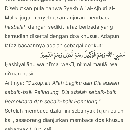
Disebutkan pula bahwa Syekh Ali al-Ajhuri al-
Maliki juga menyebutkan anjuran membaca
hasbalah
dengan sedikit lafaz berbeda yang
kemudian disertai dengan doa khusus. Adapun
lafaz bacaannya adalah sebagai berikut:
حَسْبِيَ اللَّهُ وَنِعْمَ الْوَكِيلُ، نِعْمَ الْمَوْلَى وَنِعْمَ النَّصِيرُ
Ḥasbiyallāhu wa ni‘mal wakīl, ni‘mal maulā wa
ni‘man naṣīr
Artinya:
“Cukuplah Allah bagiku dan Dia adalah
sebaik-baik Pelindung. Dia adalah sebaik-baik
Pemelihara dan sebaik-baik Penolong.”
Setelah membaca dzikir ini sebanyak tujuh puluh
kali, seseorang dianjurkan membaca doa khusus
sebanyak tujuh kali.