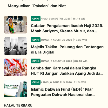
Menyucikan “Pakaian” dan Niat
OPINI
AHAD, 9 AGUSTUS 2026 | 16.44 WIB
Catatan Pengalaman Ibadah Haji 2026:
Mbah Sariyem, Skema Murur, dan
Ibadah “Mboten Marem”
OPINI
JUMAT, 7 AGUSTUS 2026 | 13.30 WIB
Majelis Taklim: Peluang dan Tantangan
di Era Digital
OPINI
JUMAT, 7 AGUSTUS 2026 | 08.40 WIB
Lomba dan Karnaval dalam Rangka
HUT RI Jangan Jadikan Ajang Judi dan
Kampanye LGBT
OPINI
KAMIS, 6 AGUSTUS 2026 | 11.24 WIB
Islamic Dakwah Fund (IsDF): Pilar
Penguatan Dakwah Nasional dan
Jembatan Kepedulian Umat Global
HALAL TERBARU