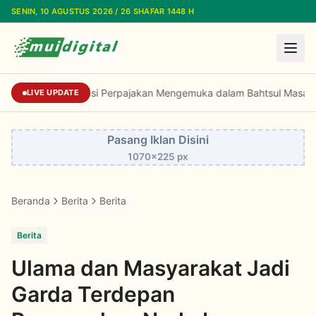
Lewati ke konten utama
SENIN, 10 AGUSTUS 2026 / 26 SHAFAR 1448 H
Dorongan Reformasi Perpajakan Mengemuka da
LIVE UPDATE
Pasang Iklan Disini
1070x225 px
Beranda
Berita
Berita
Berita
Ulama dan Masyarakat Jadi
Garda Terdepan