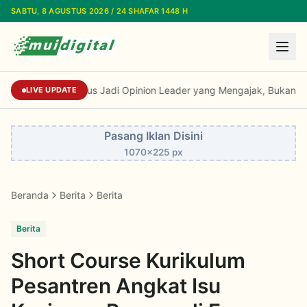
Lewati ke konten utama
SABTU, 8 AGUSTUS 2026 / 24 SHAFAR 1448 H
Kiai Cholil: Dai Harus Jadi Opinion Leader y
LIVE UPDATE
Pasang Iklan Disini
1070x225 px
Beranda
Berita
Berita
Berita
Short Course Kurikulum
Pesantren Angkat Isu