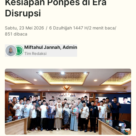
Kesiapan Ponpes di Era
Disrupsi
Sabtu, 23 Mei 2026
/
6 Dzulhijjah 1447 H
/
2 menit baca
/
851 dibaca
Miftahul Jannah, Admin
Tim Redaksi